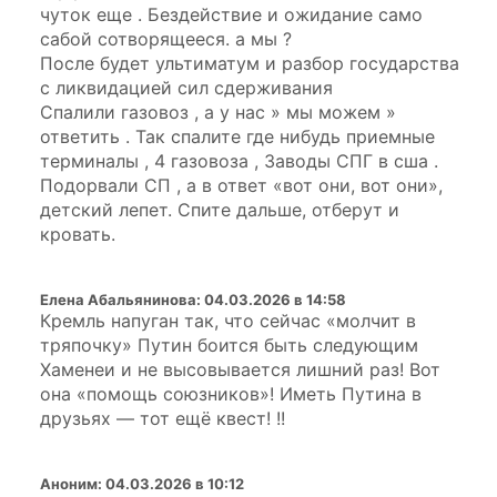
чуток еще . Бездействие и ожидание само
сабой сотворящееся. а мы ?
После будет ультиматум и разбор государства
с ликвидацией сил сдерживания
Спалили газовоз , а у нас » мы можем »
ответить . Так спалите где нибудь приемные
терминалы , 4 газовоза , Заводы СПГ в сша .
Подорвали СП , а в ответ «вот они, вот они»,
детский лепет. Спите дальше, отберут и
кровать.
Елена Абальянинова
:
04.03.2026 в 14:58
Кремль напуган так, что сейчас «молчит в
тряпочку» Путин боится быть следующим
Хаменеи и не высовывается лишний раз! Вот
она «помощь союзников»! Иметь Путина в
друзьях — тот ещё квест! !!
Аноним
:
04.03.2026 в 10:12