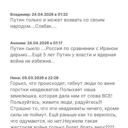
Владимир
:
24.04.2026 в 01:22
Путин только и может воевать со своим
народом….Слабак….
Аноним
:
24.04.2026 в 01:17
Путин сыкло ….Россия по сравнении с Ираном
дерьмо….Ещё 5 лет Путин у власти и ядерная
война не избежна…
Нина
:
05.03.2026 в 22:28
Горько, что происходит, гибнут люди по вине
горстки неадекватов Полыхает наша
земелюшка, которая дала нам от слова ВСЕ!
Пользуйтесь, живите люди, радуйтесь!!!
Страшно то, что эти неадекваты ничего, кроме
силы не поймут. Ещё раньше как то верилось,
что одумаются, но нет.Неужели такая
жестокая война только будет брать верх????