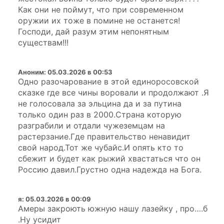
Как они не поймут, что при современном
оружии их тоже в помине не останется!
Господи, дай разум этим непонятным
существам!!!
Аноним
:
05.03.2026 в 00:53
Одно разочарование в этой единоросовской
сказке где все чины воровали и продолжают .Я
не голосовала за эльцина да и за путина
только один раз в 2000.Страна которую
разграбили и отдали чужеземцам на
растерзание.Где правительство ненавидит
свой народ.Тот же чубайс.И опять кто то
сбежит и будет как рыжий хвастаться что он
Россию давил.Грустно одна надежда на Бога.
я
:
05.03.2026 в 00:09
Амеры закроють южную нашу лазейку , про….б
.Ну усидит