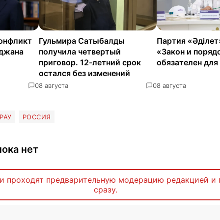
онфликт
Гульмира Сатыбалды
Партия «Әділет
йджана
получила четвертый
«Закон и поряд
приговор. 12-летний срок
обязателен для
остался без изменений
0
8 августа
0
8 августа
РАУ
РОССИЯ
ока нет
и проходят предварительную модерацию редакцией и 
сразу.