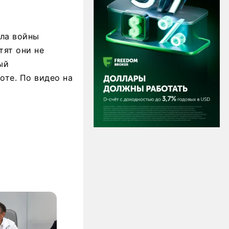
ала войны
тят они не
ый
оте. По видео на