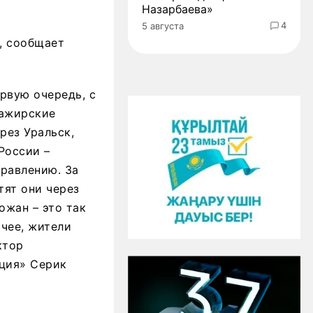
Назарбаева»
4
5 августа
, сообщает
рвую очередь, с
сажирские
рез Уральск,
России –
правлению. За
тят они через
ожан – это так
чее, жители
ктор
ция» Серик