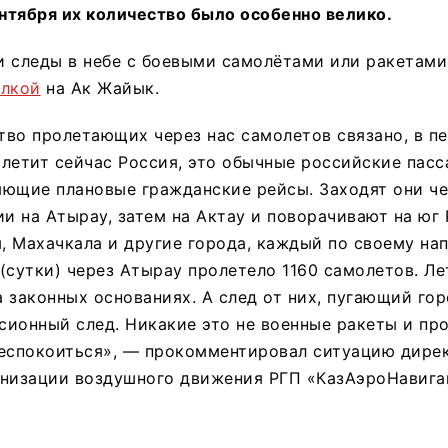
ентября их количество было особенно велико.
и следы в небе с боевыми самолётами или ракетами
лкой
на Ак Жайык.
во пролетающих через нас самолетов связано, в пе
с летит сейчас Россия, это обычные российские пас
ющие плановые гражданские рейсы. Заходят они че
ии на Атырау, затем на Актау и поворачивают на юг 
 Махачкала и другие города, каждый по своему на
(сутки) через Атырау пролетело 1160 самолетов. Ле
а законных основаниях. А след от них, пугающий гор
ионный след. Никакие это не военные ракеты и про
беспокоиться», — прокомментировал ситуацию дире
анизации воздушного движения РГП «КазАэроНавига