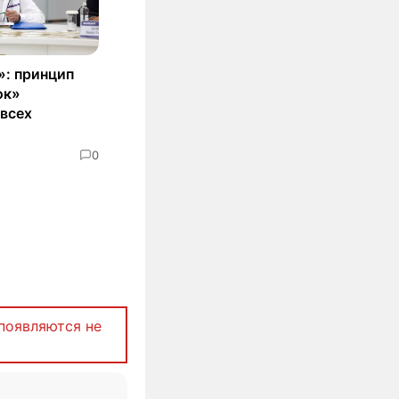
»: принцип
ок»
 всех
0
появляются не