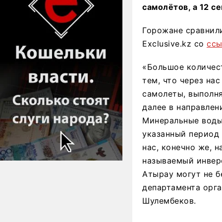
самолётов, а 12 с
Горожане сравнил
Exclusive.kz со
ссы
«Большое количест
тем, что через на
самолеты, выполня
далее в направлен
Минеральные воды,
указанный период 
нас, конечно же, н
называемый инверс
Атырау могут не 
департамента орг
Шулембеков.