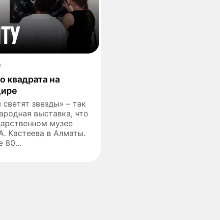
0
о квадрата на
цире
 светят звезды» – так
ародная выставка, что
дарственном музее
А. Кастеева в Алматы.
 80...