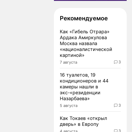
Рекомендуемое
Как «Гибель Отрара»
Ардака Амиркулова
Москва назвала
«националистической
картиной»
3
7 августа
16 туалетов, 19
кондиционеров и 44
камеры нашли в
экс-«резиденции
Назарбаева»
3
5 августа
Как Токаев «открыл
дверь» в Европу
3
4 августа