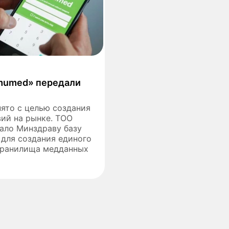
mumed» передали
ято с целью создания
ий на рынке. ТОО
ало Минздраву базу
для создания единого
хранилища медданных