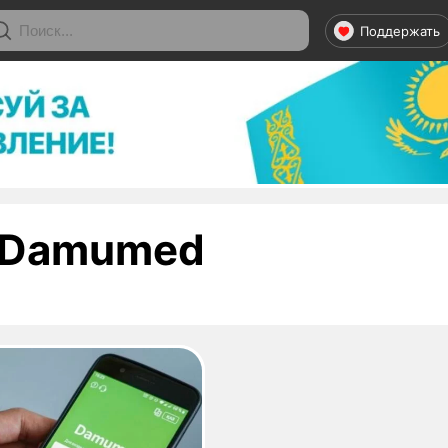
Поддержать
- страница 
Damumed