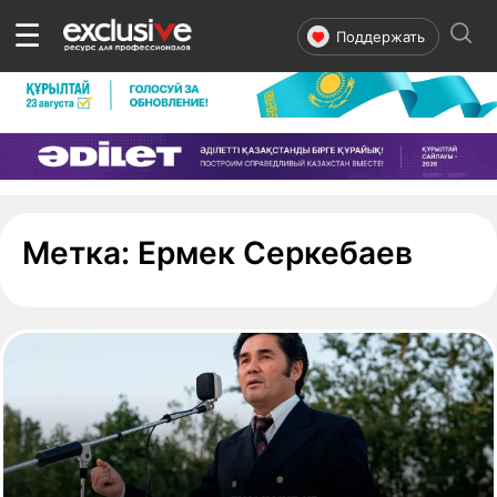
☰
Поддержать
- стр
Метка:
Ермек Серкебаев