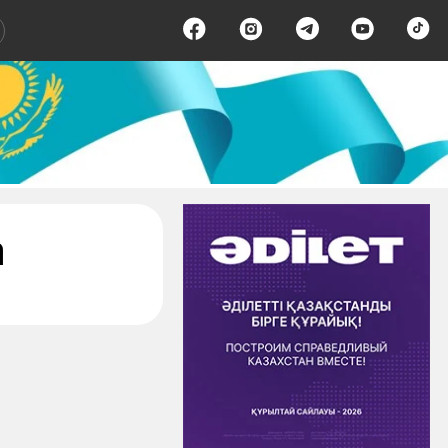
- страница 1
а