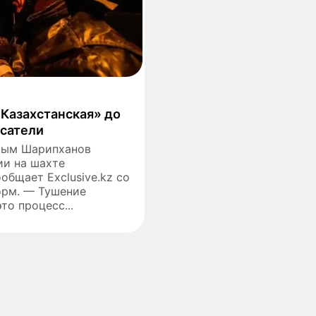
Казахстанская» до
асатели
рым Шарипханов
ии на шахте
общает Exclusive.kz со
орм. — Тушение
то процесс...