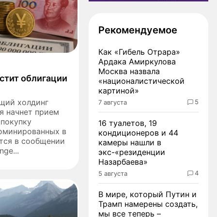
Рекомендуемое
Как «Гибель Отрара»
Ардака Амиркулова
Москва назвала
стит облигации
«националистической
картиной»
щий холдинг
5
7 августа
я начнет прием
 покупку
16 туалетов, 19
номинированных в
кондиционеров и 44
ится в сообщении
камеры нашли в
nge...
экс-«резиденции
Назарбаева»
4
5 августа
В мире, который Путин и
Трамп намерены создать,
мы все теперь –