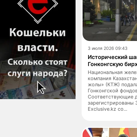
3 июля 2026 09:43
Исторический ша
Гонконгскую бир
Национальная жел
компания Казахстан
жолы» (КТЖ) подала
Гонконгской фондо
Соответствующие 
зарегистрированы 3
Exclusive.kz со...