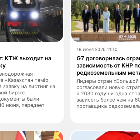
18 июня 2026 11:10
г: КТЖ выходит на
G7 договорилась огра
жу
зависимость от КНР п
редкоземельным мет
езнодорожная
а «Казахстан темір
Лидеры стран «Большой
 заявку на листинг на
согласовали новую страт
вой бирже.
к 2030 году ни одна стр
документы были
зависеть более чем на 6
0 июня, передаёт
поставщика редкоземель