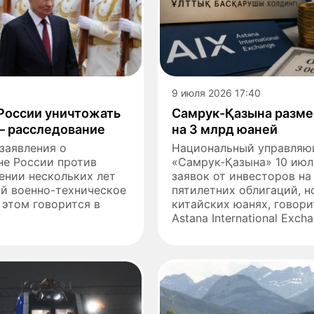
9 июля 2026 17:40
 России уничтожать
Самрук-Қазына разме
 – расследование
на 3 млрд юаней
 заявления о
Национальный управляю
не России против
«Самрук-Қазына» 10 июл
ении нескольких лет
заявок от инвесторов на
ой военно-техническое
пятилетних облигаций, 
 этом говорится в
китайских юанях, говор
Astana International Excha