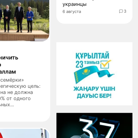
украинцы
3
6 августа
ничить
о
аллам
 семёрки»
егическую цель:
ана не должна
0% от одного
ных...