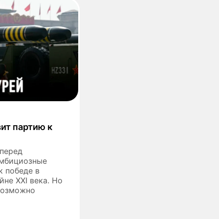
вит партию к
 перед
мбициозные
к победе в
не ХХI века. Но
 возможно