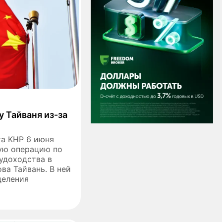
у Тайваня из-за
а КНР 6 июня
ую операцию по
удоходства в
ва Тайвань. В ней
деления