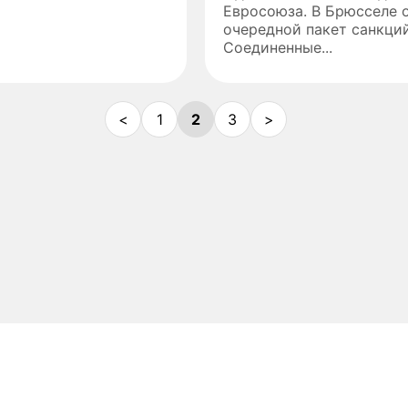
Евросоюза. В Брюсселе 
очередной пакет санкци
Соединенные...
<
1
2
3
>