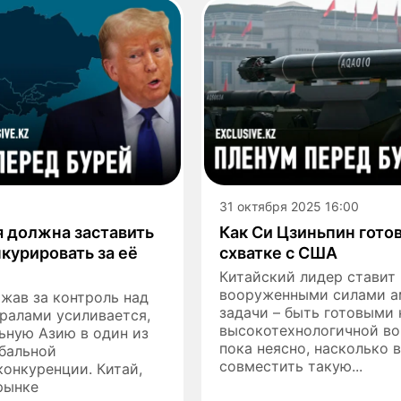
31 октября 2025 16:00
я должна заставить
Как Си Цзиньпин гото
нкурировать за её
схватке с США
Китайский лидер ставит
вооруженными силами а
жав за контроль над
задачи – быть готовыми 
ралами усиливается,
высокотехнологичной вой
ьную Азию в один из
пока неясно, насколько
обальной
совместить такую...
онкуренции. Китай,
рынке