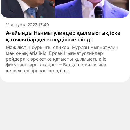
11 августа 2022 17:40
Ағайынды Нығматулиндер қылмыстық іске
қатысы бар деген күдіккке ілінді
Мәжілістің бұрынғы спикері Нұрлан Нығматулин
мен оның егіз інісі Ерлан Нығматуллиндер
рейдерлік әрекетке қатысты қылмыстық іс
фигуранттары атанды. – Балқаш оқиғасына
келсек, екі ірі кәсіпкердің...