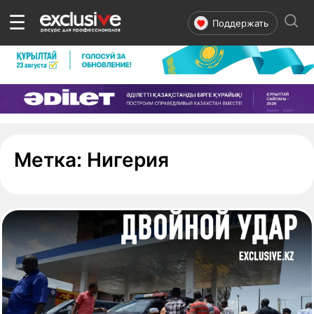
☰
Поддержать
- страница 1
Метка:
Нигерия