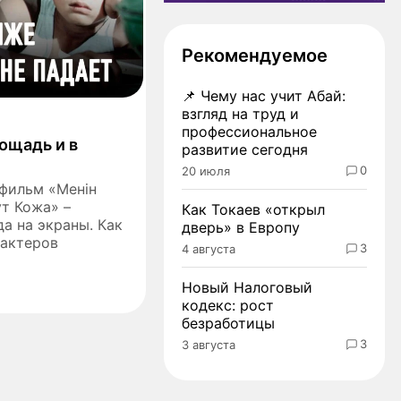
Рекомендуемое
📌
Чему нас учит Абай:
взгляд на труд и
профессиональное
ощадь и в
развитие сегодня
0
20 июля
 фильм «Менiн
т Кожа» –
Как Токаев «открыл
а на экраны. Как
дверь» в Европу
 актеров
3
4 августа
Новый Налоговый
кодекс: рост
безработицы
3
3 августа