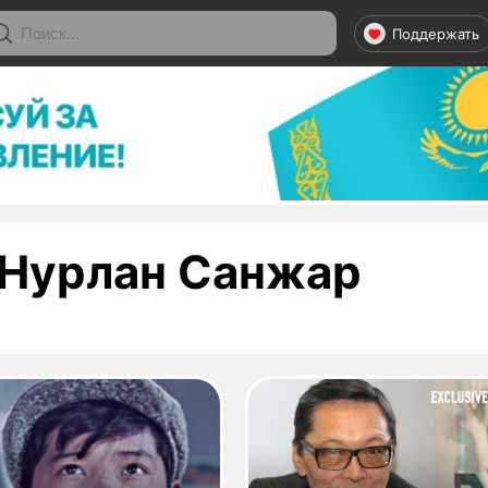
Поддержать
- стр
Нурлан Санжар