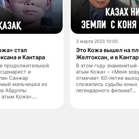
3 марта 2023 10:00
ожа» стал
Это Кожа вышел на пл
ксана и Кантара
Желтоксан, и в Кантар
ле продолжительной
В этом году знаменитый
 сценарист и
атым Кожа» – «Меня зову
лан Санжар
отмечает 60-летие выход
самый мальчишка из
сложились судьбы юных
ма Абдуллы
легендарного фильма?...
атым Қожа»....