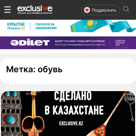
☰
Поддержать
- страница 1
Метка:
обувь