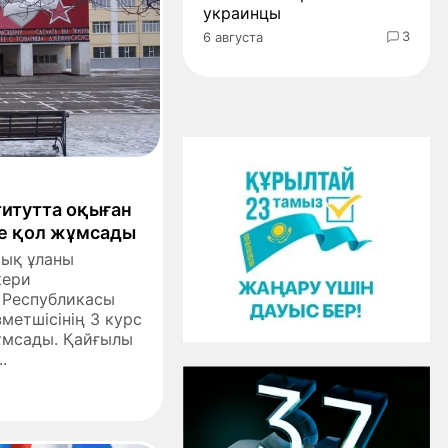
украинцы
3
6 августа
титутта оқыған
не қол жұмсады
тық ұланы
кери
 Республикасы
метшісінің 3 курс
жұмсады. Қайғылы
.