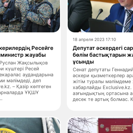
18 апреля 2023 17:10
керилердің Ресейге
Депутат әскердегі сар
– министр жауабы
бөлім бастықтарын ж
ұсынды
 Руслан Жақсылықов
и күштері Ресей
Сенат депутаты Геннади
екаралас аудандарына
әскери қызметкерлер ар
ми мәлімдеді, деп
жітім туралы мәлімдеме 
e.kz. – Қазір көптеген
хабарлайды Exclusive.kz.
-арналарда ҰҚШҰ
азғындықтың ортасына а
.
десек те артық болмас. Қ