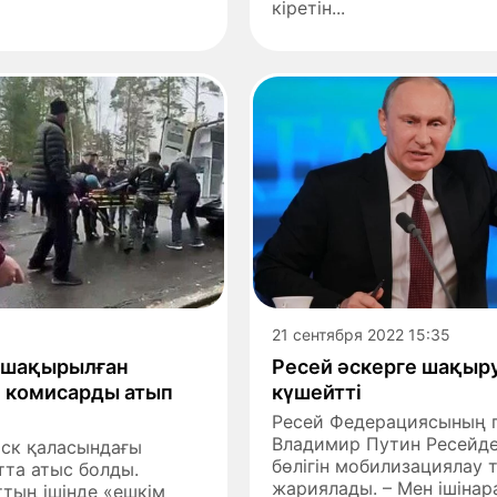
кіретін...
0
21 сентября 2022 15:35
 шақырылған
Ресей әскерге шақыру
и комисарды атып
күшейтті
Ресей Федерациясының п
Владимир Путин Ресейде 
мск қаласындағы
бөлігін мобилизациялау
та атыс болды.
жариялады. – Мен ішіна
тың ішінде «ешкім