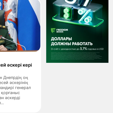
ей әскері кері
н Днепрдің оң
есей әскерінің
андирі генерал
 қорғаныс
ан әскерді
..