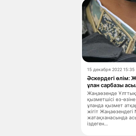
15 декабря 2022 15:35
Әскердегі өлім:
ұлан сарбазы ас
Жаңаөзенде Ұлттық
қызметшісі өз-өзін
ұланда қызмет атқа
жігіт Жаңаөзендегі
жатақханасында ас
іздеген...