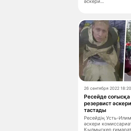
әскери...
26 сентября 2022 18:2
Ресейде соғысқа
резервист әскер
тастады
Ресейдің Усть-Или
әскери комиссариат
Қылмыскер ғимарат