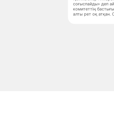
соғыспайды» деп ай
комитеттің бастығ
алты рет оқ атқан. О