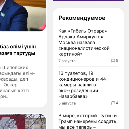
Рекомендуемое
Как «Гибель Отрара»
Ардака Амиркулова
Москва назвала
баз өлімі үшін
«националистической
азаға тартуды
картиной»
5
7 августа
й Шиповских
асындағы өлім-
16 туалетов, 19
жасады, деп
кондиционеров и 44
 – Әскер
камеры нашли в
йналып кетті
экс-«резиденции
ой...
Назарбаева»
4
5 августа
В мире, который Путин и
Трамп намерены создать,
мы все теперь –