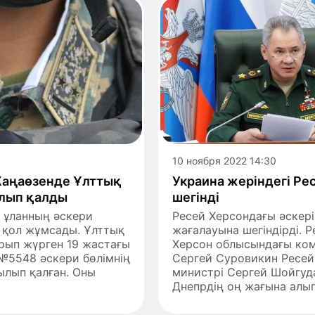
10 ноября 2022 14:30
 Жаңаөзенде Ұлттық
Украина жеріндегі Рес
ылып қалды
шегінді
 ұланның әскери
Ресей Херсондағы әскері
е қол жұмсады. Ұлттық
жағалауына шегіндірді. Р
рып жүрген 19 жастағы
Херсон облысындағы ком
 №5548 әскери бөлімнің
Сергей Суровикин Ресей
ылып қалған. Оны
министрі Сергей Шойгуд
Днепрдің оң жағына алып.