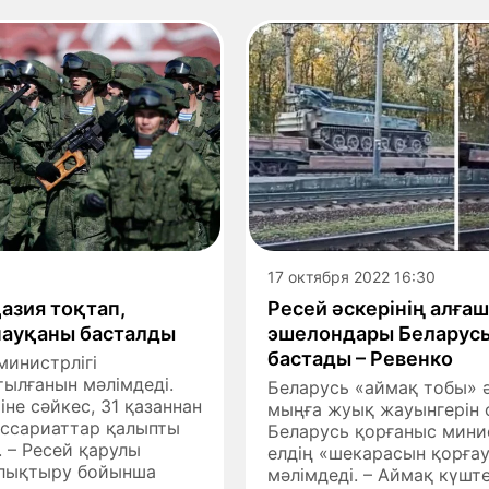
17 октября 2022 16:30
азия тоқтап,
Ресей әскерінің алға
науқаны басталды
эшелондары Беларусь
бастады – Ревенко
министрлігі
ылғанын мәлімдеді.
Беларусь «аймақ тобы» ә
не сәйкес, 31 қазаннан
мыңға жуық жауынгерін 
иссариаттар қалыпты
Беларусь қорғаныс минис
 – Ресей қарулы
елдің «шекарасын қорғау
олықтыру бойынша
мәлімдеді. – Аймақ күшт