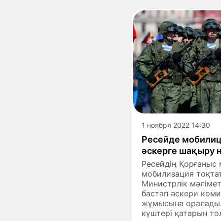
1 ноября 2022 14:30
Ресейде мобилиц
әскерге шақыру 
Ресейдің Қорғаныс 
мобилизация тоқтат
Министрлік мәліметі
бастап әскери ком
жұмысына оралады.
күштері қатарын т