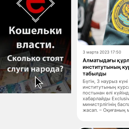
3 марта 2023 17:50
Алматыдағы құрл
институтының кур
табылды
Бүгін, 3 наурыз күн
институтының курс
постынан өлі күйін
хабарлайды Exclusi
министрлігінің басп
жасап. – Оқиғаның 