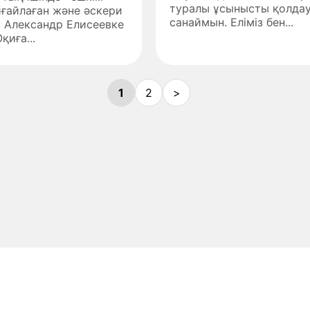
туралы ұсынысты қолдау
ғайлаған және әскери
санаймын. Еліміз бен...
ы Александр Елисеевке
қиға...
1
2
>