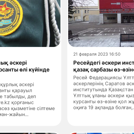
21 февраля 2023 16:50
ық әскері
Ресейдегі әскери инс
санты өлі күйінде
қазақ сарбазы өз-өзі
Ресей Федерациясы Ұлт
әскерлерінің Саратов әс
і құрлық әскері
институтында Қазақстан
анты қарауыл
Ұлттық ұланы әскери қыз
де табылды, деп
курсанты өз-өзіне қол 
ve.kz қорғаныс
оқиға 19 ақпанда болған,..
асөз қызметіне сілтеме
мән-жайын...