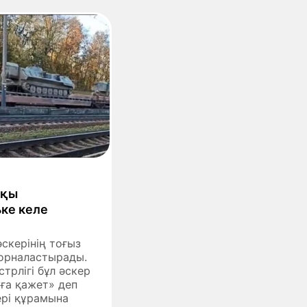
шқы
ке келе
скерінің тоғыз
орналастырады.
трлігі бұл әскер
ға қажет» деп
ері құрамына