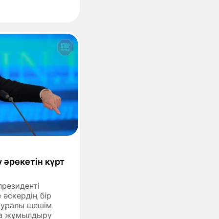
 әрекетін күрт
резиденті
әскердің бір
 туралы шешім
ра жұмылдыру