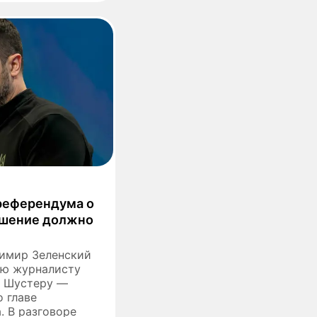
 референдума о
лашение должно
имир Зеленский
ью журналисту
у Шустеру —
 главе
. В разговоре