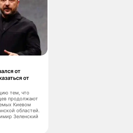
зался от
казаться от
цию тем, что
цев продолжают
уемых Киевом
анской областей.
имир Зеленский