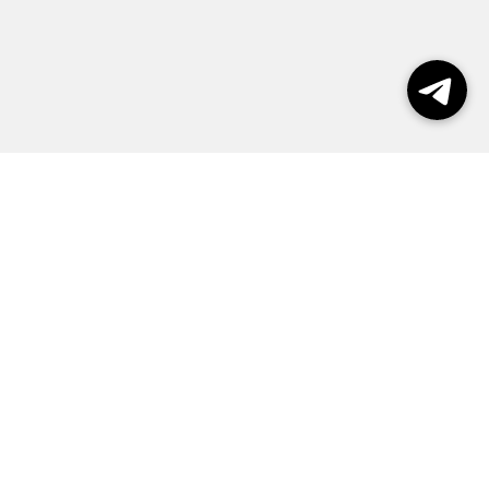
Выборы 2026
Реклама
О журнале
Контакты
Политика конфиденциальности
Правила пользования сайтом