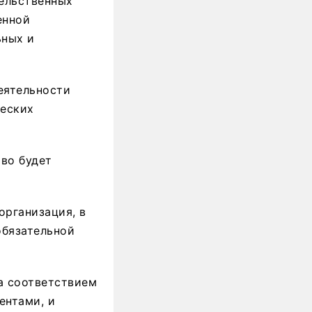
ельственных
енной
ьных и
еятельности
ческих
во будет
организация, в
обязательной
а соответствием
ентами, и