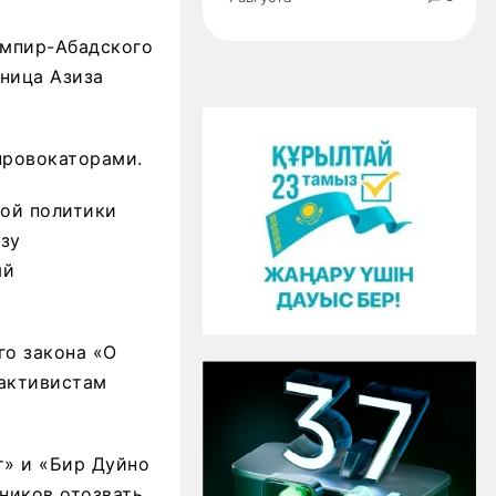
емпир-Абадского
ница Азиза
провокаторами.
ной политики
зу
ый
го закона «О
активистам
т» и «Бир Дуйно
ников отозвать