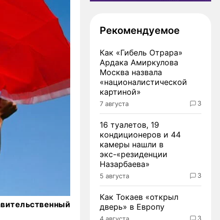
Рекомендуемое
Как «Гибель Отрара»
Ардака Амиркулова
Москва назвала
«националистической
картиной»
3
7 августа
16 туалетов, 19
кондиционеров и 44
камеры нашли в
экс-«резиденции
Назарбаева»
3
5 августа
Как Токаев «открыл
равительственный
дверь» в Европу
3
4 августа