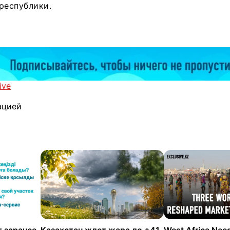
республики.
ive
ацией
 заранее
Казахстан ждет жара до +41
West Africa Nee