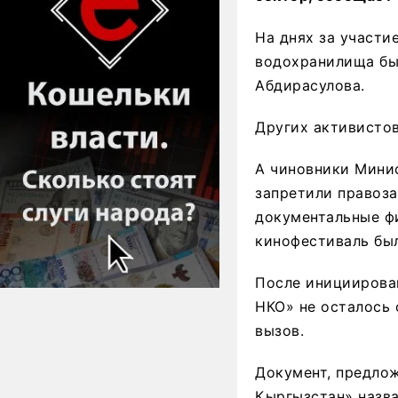
На днях за участи
водохранилища бы
Абдирасулова.
Других активистов
А чиновники Мини
запретили правоз
документальные ф
кинофестиваль был
После инициирова
НКО» не осталось
вызов.
Документ, предло
Кыргызстан» назва