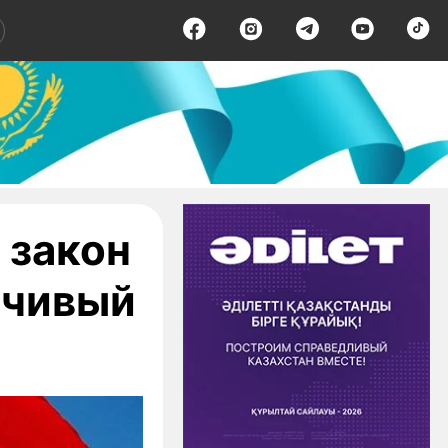
 закон
ечивый