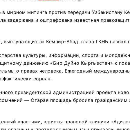
е в мирном митинге против передачи Узбекистану К
ла задержана и оштрафована известная правозащит
, выступающих за Кемпир-Абад, глава ГКНБ назвал 
стерства культуры, информации, спорта и молодеж
ащитному движению «Бир Дуйно Кыргызстан» к пока
ильмы о правах человека. Ежегодный международн
 фактически сорван.
нного президентской администрацией проекта ново
 сомнений — Старая площадь бросила гражданским 
женный властями, юристы правовой клиники «Адиле
ли опасным и противоречивым. Они призвали чинов