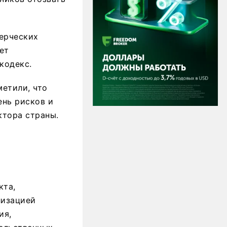
ерческих
ет
кодекс.
етили, что
нь рисков и
ктора страны.
кта,
лизацией
ия,