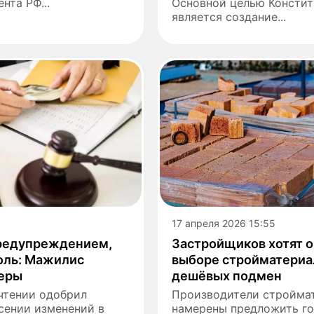
нта РФ...
Основной целью Констит
является создание...
17 апреля 2026 15:55
редупреждением,
Застройщиков хотят о
оль: Мажилис
выборе стройматериал
еры
дешёвых подмен
чтении одобрил
Производители стройма
сении изменений в
намерены предложить го