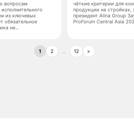
по вопросам
чёткие критерии для кон
 исполнительного
продукции на стройках, 
им из ключевых
президент Alina Group З
т обязательное
ProForum Central Asia 2026
ка не...
1
2
…
12
>