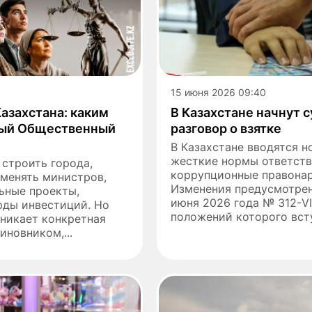
15 июня 2026 09:40
азахстана: каким
В Казахстане начнут с
вый Общественный
разговор о взятке
В Казахстане вводятся н
жесткие нормы ответств
строить города,
коррупционные правона
 менять министров,
Изменения предусмотрен
ьные проекты,
июня 2026 года № 312-VII
рды инвестиций. Но
положений которого всту
зникает конкретная
иновником,...