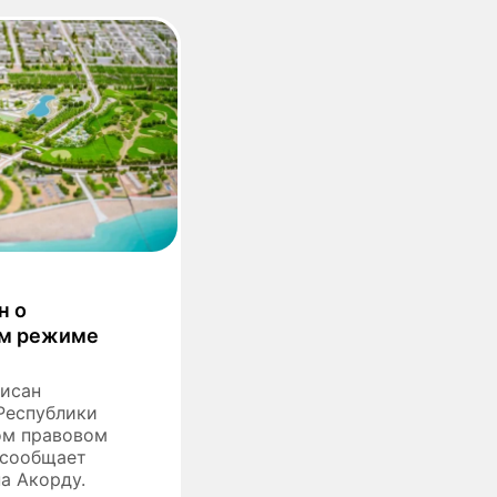
н о
ом режиме
писан
Республики
ом правовом
 сообщает
на Акорду.