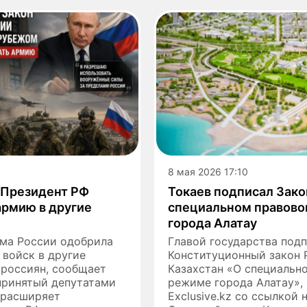
8 мая 2026 17:10
 Президент РФ
Токаев подписал Зако
армию в другие
специальном правов
города Алатау
ума России одобрила
Главой государства под
войск в другие
Конституционный закон 
 россиян, сообщает
Казахстан «О специальн
 принятый депутатами
режиме города Алатау»,
 расширяет
Еxclusive.kz со ссылкой 