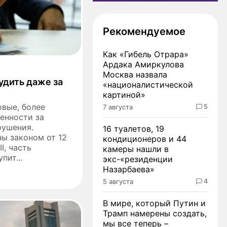
Рекомендуемое
Как «Гибель Отрара»
Ардака Амиркулова
Москва назвала
удить даже за
«националистической
картиной»
овые, более
5
7 августа
енности за
рушения.
16 туалетов, 19
ы законом от 12
кондиционеров и 44
I, часть
камеры нашли в
пит...
экс-«резиденции
Назарбаева»
4
5 августа
В мире, который Путин и
Трамп намерены создать,
мы все теперь –