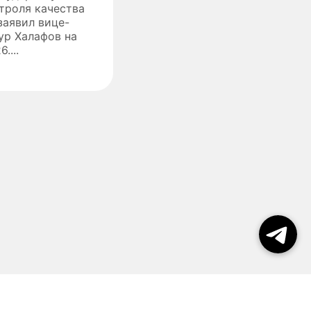
троля качества
заявил вице-
аур Халафов на
....