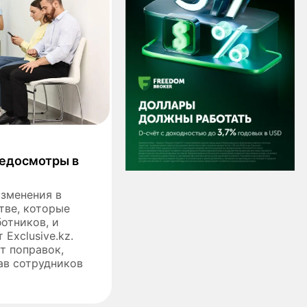
едосмотры в
изменения в
тве, которые
отников, и
Exclusive.kz.
т поправок,
ав сотрудников