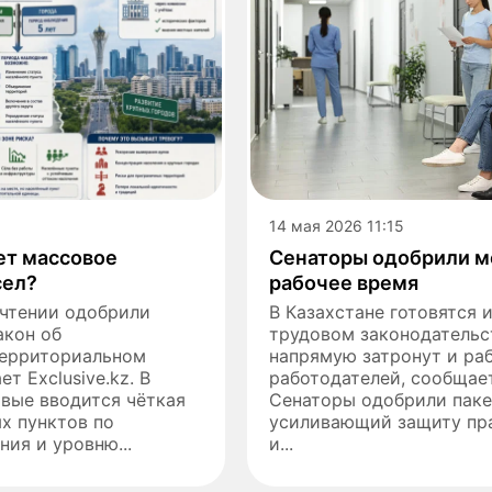
14 мая 2026 11:15
ет массовое
Сенаторы одобрили м
сел?
рабочее время
 чтении одобрили
В Казахстане готовятся 
акон об
трудовом законодательс
территориальном
напрямую затронут и раб
т Exclusive.kz. В
работодателей, сообщает 
вые вводится чёткая
Сенаторы одобрили паке
х пунктов по
усиливающий защиту пр
ния и уровню...
и...