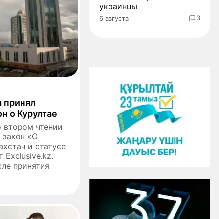
украинцы
3
6 августа
а принял
н о Курултае
о втором чтении
 закон «О
ахстан и статусе
 Еxclusive.kz.
сле принятия