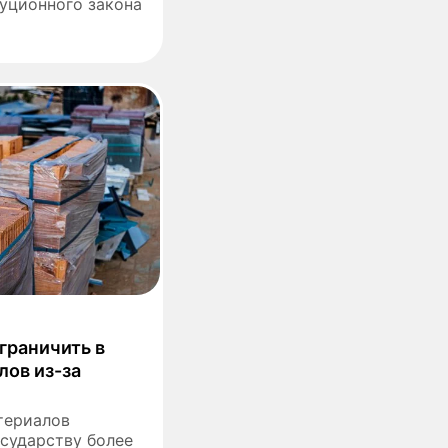
уционного закона
граничить в
ов из-за
териалов
сударству более