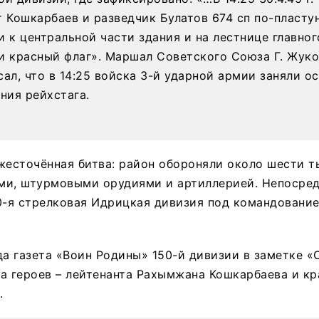
т Кошкарбаев и разведчик Булатов 674 сп по-пласту
и к центральной части здания и на лестнице главног
и красный флаг». Маршал Советского Союза Г. Жук
сал, что в 14:25 войска 3-й ударной армии заняли о
ния рейхстага.
жесточённая битва: район обороняли около шести т
ми, штурмовыми орудиями и артиллерией. Непосре
0-я стрелковая Идрицкая дивизия под командование
да газета «Воин Родины» 150-й дивизии в заметке «
а героев – лейтенанта Рахымжана Кошкарбаева и к
.