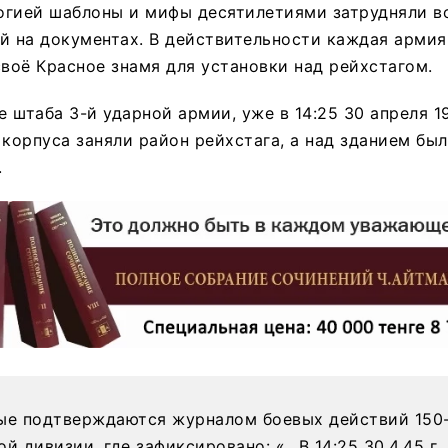
огией шаблоны и мифы десятилетиями затрудняли в
й на документах. В действительности каждая армия
своё Красное знамя для установки над рейхстагом.
 штаба 3-й ударной армии, уже в 14:25 30 апреля 1
 корпуса заняли район рейхстага, а над зданием был
.
ые подтверждаются журналом боевых действий 150
й дивизии, где зафиксировано: «…В 14:25 30.4.45 г.