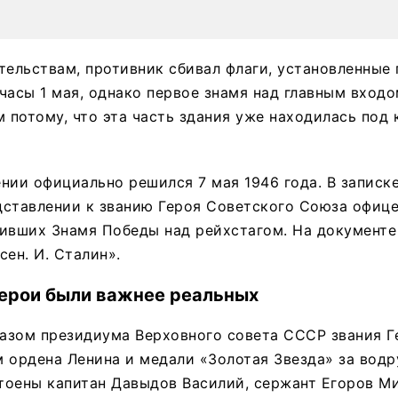
тельствам, противник сбивал флаги, установленные
часы 1 мая, однако первое знамя над главным входо
м потому, что эта часть здания уже находилась под
нии официально решился 7 мая 1946 года. В записк
дставлении к званию Героя Советского Союза офице
зивших Знамя Победы над рейхстагом. На документе
сен. И. Сталин».
ерои были важнее реальных
казом президиума Верховного совета СССР звания Г
 ордена Ленина и медали «Золотая Звезда» за вод
тоены капитан Давыдов Василий, сержант Егоров М