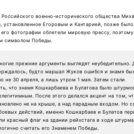
 Российского военно-исторического общества Мих
я, установленное Егоровым и Кантарией, позже было
а его фотографии облетели мировую прессу, поэтому
м символом Победы.
ногие прежние аргументы выглядят неубедительно. 
ерждалось, будто маршал Жуков ошибся и знамя бы
о не 30 апреля, а лишь утром 1 мая. Затем стали
ть, что знамя Кошкарбаева и Булатова было штурм
елегитимным. После этого делался акцент на том, чт
ановлено не на крыше, а над парадным входом. Но с
боевых действий, именно Кошкарбаев и Булатов пе
ли красный флаг на здании рейхстага в ходе штурма
логично считать его Знаменем Победы.