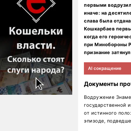
первыми водрузил
иначе: на десятил
слава была отдана
Кошкарбаев первым
когда его героич
при Минобороны Ро
признание затянуло
AI сокращение
Документы про
Водружение Знаме
государственной и
от истинного пол
эпизоде, подведше