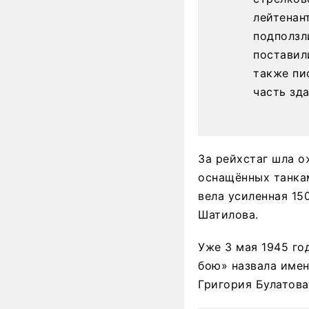
лейтенан
подползл
поставил
также пи
часть зда
За рейхстаг шла о
оснащённых танка
вела усиленная 15
Шатилова.
Уже 3 мая 1945 го
бою» назвала имен
Григория Булатова