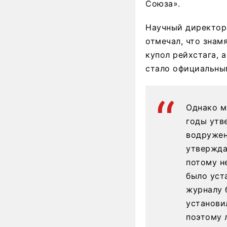
Союза».
Научный директор
отмечал, что знам
купол рейхстага, 
стало официальны
Однако м
годы утв
водружен
утвержда
потому н
было уст
журналу 
установи
поэтому 