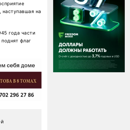
осприятие
, наступавшая на
945 года части
 поднят флаг
-й