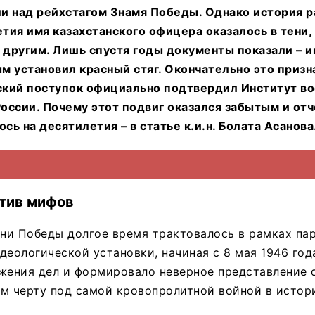
и над рейхстагом Знамя Победы. Однако история 
етия имя казахстанского офицера оказалось в тени,
 другим. Лишь спустя годы документы показали – 
 установил красный стяг. Окончательно это призна
еский поступок официально подтвердил Институт в
ссии. Почему этот подвиг оказался забытым и отч
сь на десятилетия – в статье к.и.н. Болата Асанова
тив мифов
ни Победы долгое время трактовалось в рамках па
деологической установки, начиная с 8 мая 1946 год
ожения дел и формировало неверное представление 
м черту под самой кровопролитной войной в истор