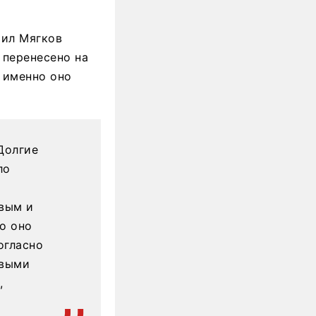
аил Мягков
 перенесено на
 именно оно
Долгие
ло
овым и
о оно
огласно
рвыми
,