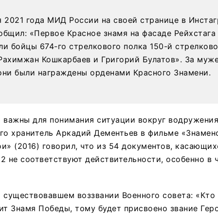
я 2021 года МИД России на своей странице в Инста
общил: «Первое Красное знамя на фасаде Рейхстага
ли бойцы 674-го стрелкового полка 150-й стрелков
Рахимжан Кошкарбаев и Григорий Булатов». За муж
они были награждены орденами Красного Знамени.
а важны для понимания ситуации вокруг водружени
его хранитель Аркадий Дементьев в фильме «Знамен
и» (2016) говорил, что из 54 документов, касающи
2 не соответствуют действительности, особенно в 
 существовавшем воззвании Военного совета: «Кто
ит Знамя Победы, тому будет присвоено звание Гер