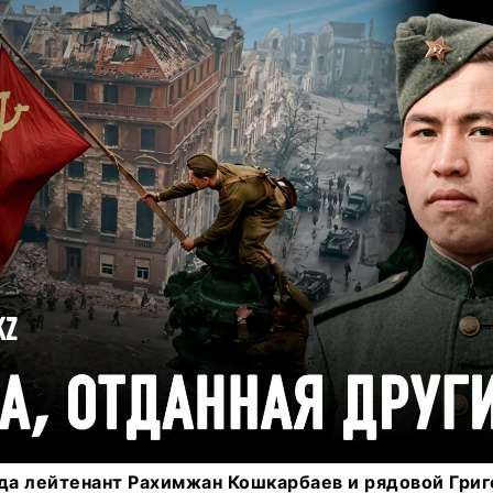
ода лейтенант Рахимжан Кошкарбаев и рядовой Григ