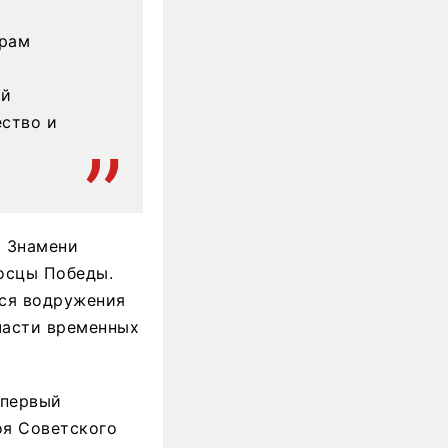
грам
ой
ество и
я Знамени
осцы Победы.
хся водружения
части временных
 первый
оя Советского