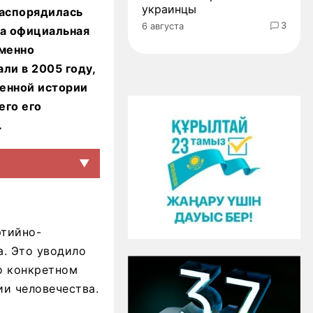
украинцы
распорядилась
3
6 августа
 а официальная
именно
ли в 2005 году,
оенной истории
его его
.
▼
ртийно-
а. Это уводило
о конкретном
ии человечества.