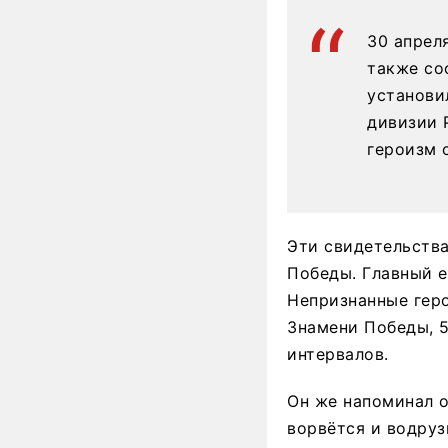
30 апрел
также со
установи
дивизии 
героизм 
Эти свидетельств
Победы. Главный 
Непризнанные геро
Знамени Победы, 5
интервалов.
Он же напоминал о
ворвётся и водруз