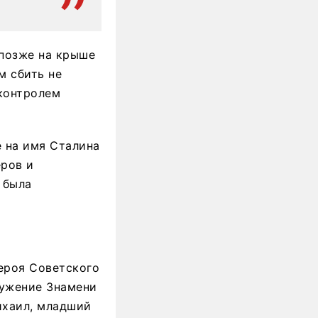
 позже на крыше
м сбить не
 контролем
е на имя Сталина
ров и
 была
ероя Советского
ружение Знамени
ихаил, младший