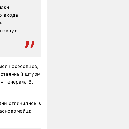
нски
о входа
ов
сновную
ысяч эсэсовцев,
дственный штурм
м генерала В.
Они отличились в
расноармейца