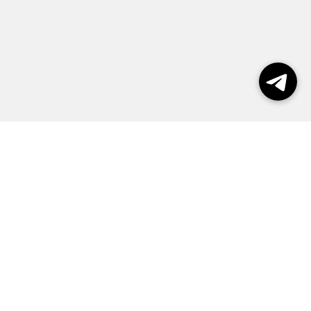
Выборы 2026
Реклама
О журнале
Контакты
Политика конфиденциальности
Правила пользования сайтом