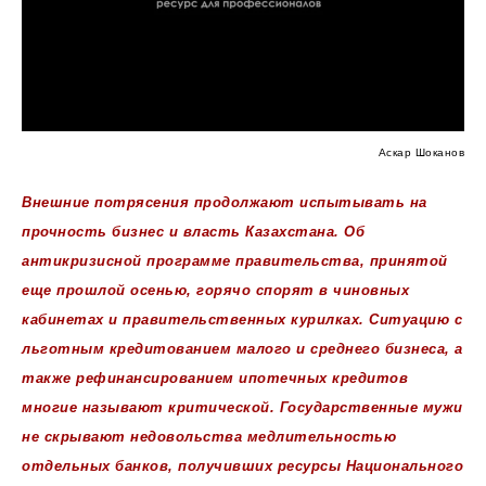
Аскар Шоканов
Внешние потрясения продолжают испытывать на
прочность бизнес и власть Казахстана. Об
антикризисной программе правительства, принятой
еще прошлой осенью, горячо спорят в чиновных
кабинетах и правительственных курилках. Ситуацию с
льготным кредитованием малого и среднего бизнеса, а
также рефинансированием ипотечных кредитов
многие называют критической. Государственные мужи
не скрывают недовольства медлительностью
отдельных банков, получивших ресурсы Национального