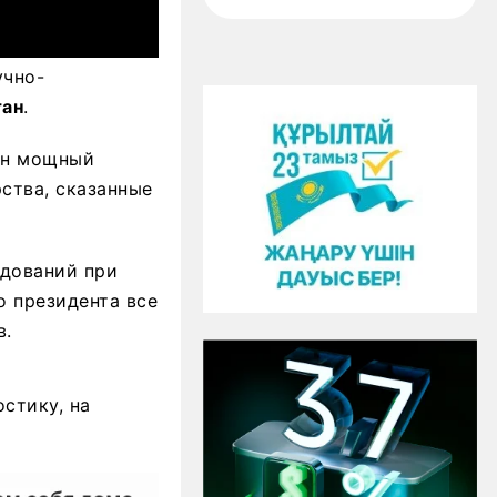
учно-
тан
.
ан мощный
ства, сказанные
дований при
о президента все
в.
остику, на