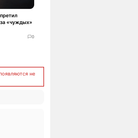
апретил
з-за «чуждых»
0
появляются не