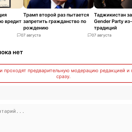
ция
Трамп второй раз пытается
Таджикистан з
ию вредит
запретить гражданство по
Gender Party и
рождению
традиций
0
7 августа
0
7 августа
ока нет
и проходят предварительную модерацию редакцией и 
сразу.