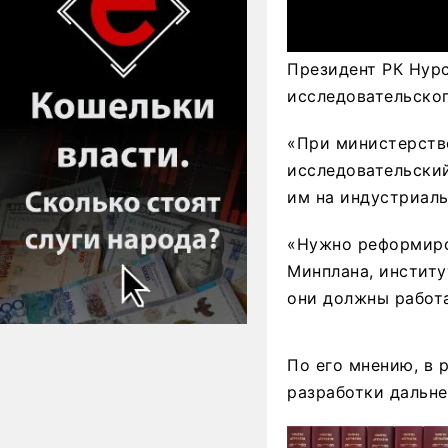
Президент РК Нурс
исследовательско
«При министерств
исследовательский
им на индустриал
«Нужно реформиро
Минплана, институ
они должны работа
По его мнению, в 
разработки дальне