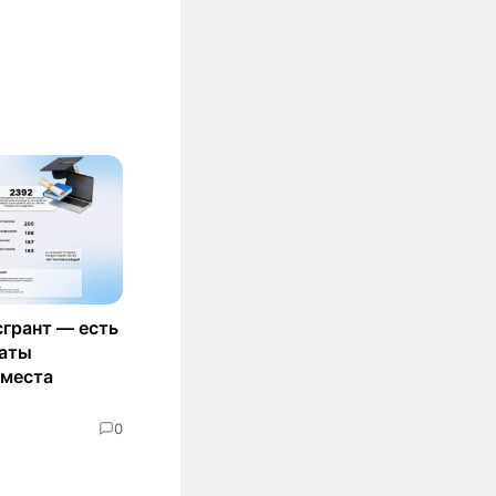
сгрант — есть
маты
 места
0