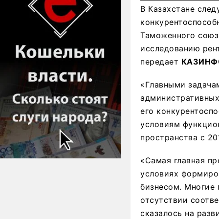
В Казахстане след
конкурентоспособн
Таможенного союза
исследованию рент
передает
КАЗИНФ
«Главными задача
административных
его конкурентосп
условиям функцио
пространства с 20
«Самая главная пр
условиях формиров
бизнесом. Многие 
отсутствии соотв
сказалось на разв