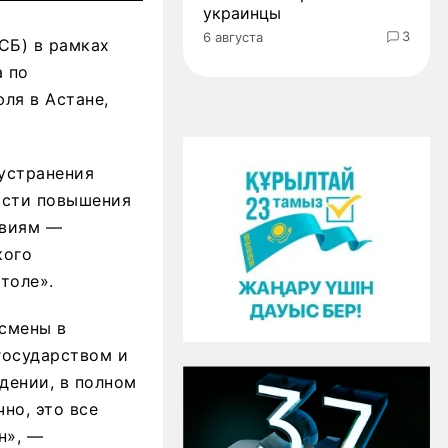
украинцы
3
6 августа
СБ) в рамках
а по
ля в Астане,
устранения
асти повышения
овиям —
кого
толе».
есмены в
государством и
дении, в полном
но, это все
н», —