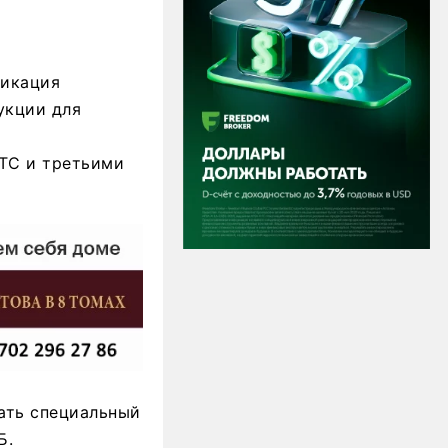
фикация
укции для
ТС и третьими
дать специальный
Б.