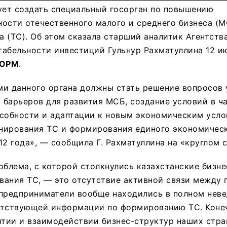
ует создать специальный госорган по повышению
ости отечественного малого и среднего бизнеса (М
 (ТС). Об этом сказала старший аналитик Агентств
абельности инвестиций Гульнур Рахматуллина 12 ию
ОРМ
.
ми данного органа должны стать решение вопросов 
 барьеров для развития МСБ, создание условий в ч
особности и адаптации к новым экономическим усл
нирования ТС и формирования единого экономичес
12 года», — сообщила Г. Рахматуллина на «круглом с
облема, с которой столкнулись казахстанские бизн
ания ТС, — это отсутствие активной связи между 
предприниматели вообще находились в полном неве
етствующей информации по формированию ТС. Конеч
итии и взаимодействии бизнес-структур наших стра