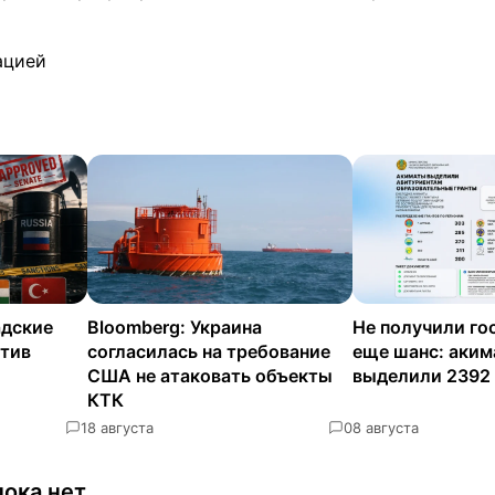
ацией
адские
Bloomberg: Украина
Не получили го
отив
согласилась на требование
еще шанс: аки
США не атаковать объекты
выделили 2392
КТК
1
8 августа
0
8 августа
ока нет