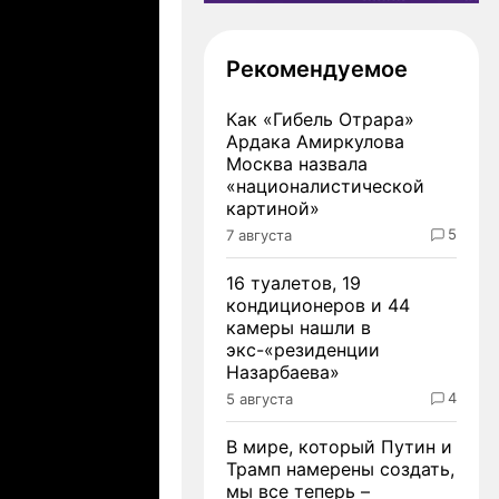
Рекомендуемое
Как «Гибель Отрара»
Ардака Амиркулова
Москва назвала
«националистической
картиной»
5
7 августа
16 туалетов, 19
кондиционеров и 44
камеры нашли в
экс-«резиденции
Назарбаева»
4
5 августа
В мире, который Путин и
Трамп намерены создать,
мы все теперь –