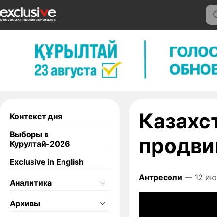
Казахс
Контекст дня
Выборы в
продви
Курултай-2026
Exclusive in English
Антресоли
— 12 ию
Аналитика
Архивы