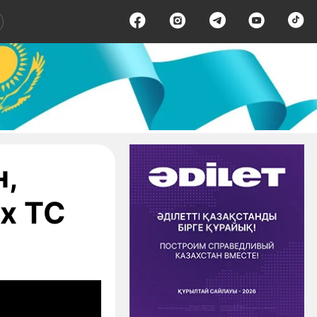
н,
х ТС