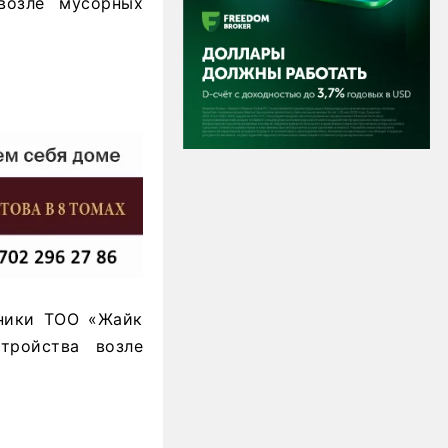
возле мусорных
тники ТОО «Жайк
тройства возле