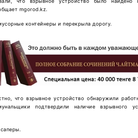
зали, что взрывное устройство было найдено 
общает mgorod.kz.
мусорные контейнеры и перекрыла дорогу.
стно, что взрывное устройство обнаружили рабо
мунальщики подтвердили наличие взрывного ус
 саперы.