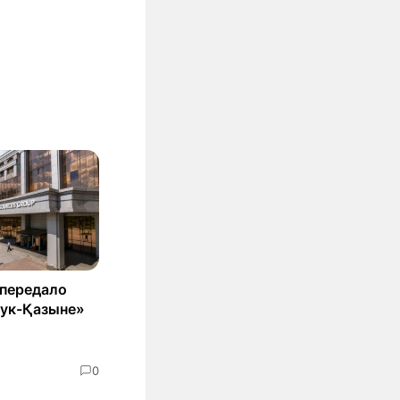
 передало
ук-Қазыне»
0