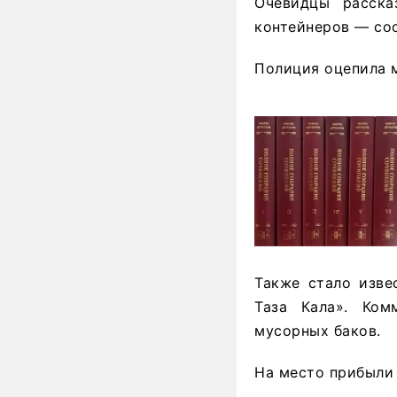
Очевидцы расска
контейнеров — со
Полиция оцепила 
Также стало изве
Таза Кала». Ком
мусорных баков.
На место прибыли