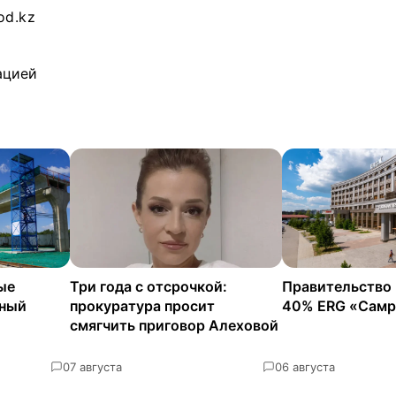
od.kz
ацией
ые
Три года с отсрочкой:
Правительство
нный
прокуратура просит
40% ERG «Самр
смягчить приговор Алеховой
0
7 августа
0
6 августа