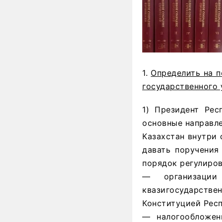
1.
Определить на 
государственного 
1) Президент Рес
основные направл
Казахстан внутри
давать поручения
порядок регулиров
— организации
квазигосударств
Конституцией Респ
— налогообложени