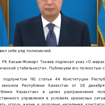
вил себе ряд полномочий.
т РК Касым-Жомарт Токаев подписал указ «О мерах
ческой стабильности». Публикуем его полностью с 
 подпунктом 16) статьи 44 Конституции Респуб
 законом Республики Казахстан от 26 декабр
ублики Казахстан» в целях разграничения по
ственного управления в условиях кризисных ситу
ать угрозу жизни и здоровью населения, конститу