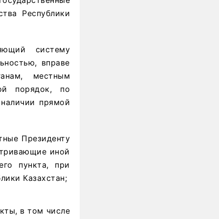
государственные
ства Республики
ляющий систему
ьностью, вправе
анам, местным
ой порядок, по
 наличии прямой
етные Президенту
матривающие иной
его пункта, при
лики Казахстан;
кты, в том числе