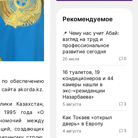
Рекомендуемое
📌
Чему нас учит Абай:
взгляд на труд и
профессиональное
развитие сегодня
0
20 июля
16 туалетов, 19
кондиционеров и 44
 по обеспечению
камеры нашли в
сайта akorda.kz.
экс-«резиденции
Назарбаева»
лики Казахстан,
3
5 августа
я 1995 года «О
Как Токаев «открыл
лномочий между
дверь» в Европу
аций, создающих
3
4 августа
ционному строю,