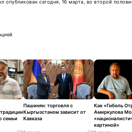
ыл опубликован сегодня, 16 марта, во второй полови
ацией
Пашинян: торговля с
Как «Гибель От
страдиции
Кыргызстаном зависит от
Амиркулова Мо
о семьи
Кавказа
«националисти
картиной»