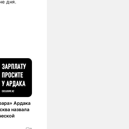
не дня.
рара» Ардака
сква назвала
ческой