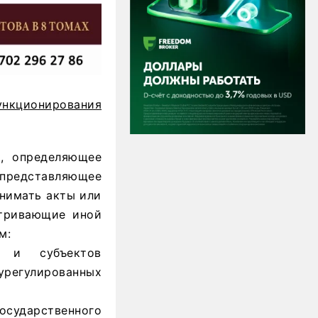
ункционирования
о, определяющее
и представляющее
инимать акты или
атривающие иной
м:
в и субъектов
регулированных
осударственного