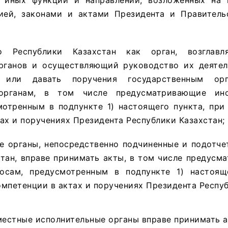
 иных функций и направлений, возложенных на 
ией, законами и актами Президента и Правитель
во Республики Казахстан как орган, возглав
рганов и осуществляющий руководство их деятел
 или давать поручения государственным орг
 органам, в том числе предусматривающие ин
мотренным в подпункте 1) настоящего пункта, при
ах и поручениях Президента Республики Казахстан;
ые органы, непосредственно подчиненные и подотч
стан, вправе принимать акты, в том числе предус
осам, предусмотренным в подпункте 1) настоящ
мпетенции в актах и поручениях Президента Респуб
местные исполнительные органы вправе принимать а