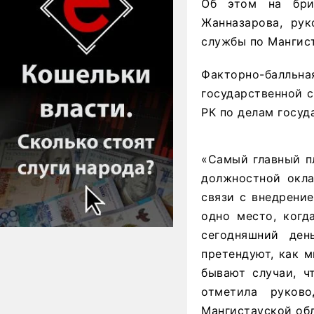
Об этом на бри
Жанназарова, рук
службы по Мангист
Факторно-балль
государственной 
РК по делам госуд
«Самый главный п
должностной окла
связи с внедрени
одно место, когд
сегодняшний ден
претендуют, как м
бывают случаи, ч
отметила руков
Мангистауской об