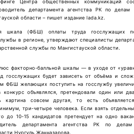
финге Центра общественных коммуникаций со
оводитель департамента агентства РК по делам 
ауской области – пишет издание lada.kz.
ная шкала (ФБШ) оплаты труда госслужащих 
службы в регионе, утверждают специалисты департ
арственной службы по Мангистауской области.
люс факторно-балльной шкалы — в уходе от «уравн
д госслужащих будет зависеть от объёма и слож
ем ФБШ желающих поступить на госслужбу увеличи
а конкурс объявлялся, претендовали один или два
ь картина совсем другая, то есть объявляется
инимум, три-четыре человека. Если взять отдельн
то до 10-15 кандидатов претендует на одно вака
одитель департамента агентства РК по дела
ласти Нургуль Жанназарова.