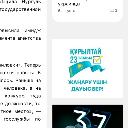
общила Нургуль
украинцы
государственной
3
6 августа
повысила имидж
амента агентства
иловки». Теперь
ности работы. В
лось. Раньше на
 человека, а на
 конкурс, туда
ые должности, то
нтное место», —
м госслужбы по