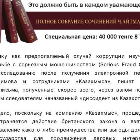
дку как предполагаемый случай коррупции изуч
ьбе с серьезным мошенничеством (Serious Fraud O
асследованию после получения электронной п
имова и сотрудниками «Казахмыса», пишет Fi
письма, полученные, скорее всего, через взлом п
м следователям неназванный «диссидент из Казахст
дело, поскольку на компанию «Казахмыс», прош
страняется действие британского закона о взя
авление какого-либо преимущества или выгоды до
осударства для продвижения деловых интере