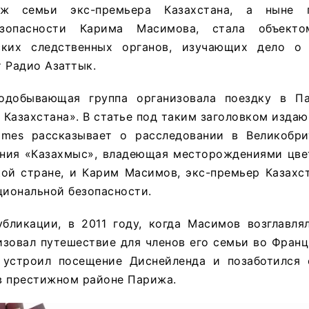
ж семьи экс-премьера Казахстана, а ныне г
езопасности Карима Масимова, стала объекто
ских следственных органов, изучающих дело о 
 Радио Азаттык.
нодобывающая группа организовала поездку в П
Казахстана». В статье под таким заголовком изда
 Times рассказывает о расследовании в Великобри
ния «Казахмыс», владеющая месторождениями цве
кой стране, и Карим Масимов, экс-премьер Казахс
циональной безопасности.
убликации, в 2011 году, когда Масимов возглавля
изовал путешествие для членов его семьи во Фран
 устроил посещение Диснейленда и позаботился
в престижном районе Парижа.