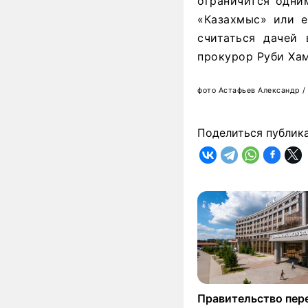
ограничится одни
«Казахмыс» или е
считаться дачей
прокурор Руби Ха
фото Астафьев Александр /
Поделиться публик
Правительство пер