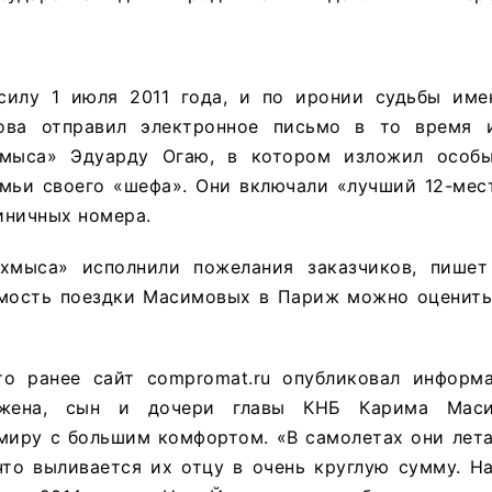
силу 1 июля 2011 года, и по иронии судьбы име
ва отправил электронное письмо в то время и
хмыса» Эдуарду Огаю, в котором изложил особы
емьи своего «шефа». Они включали «лучший 12-мес
иничных номера.
хмыса» исполнили пожелания заказчиков, пишет F
имость поездки Масимовых в Париж можно оценить
то ранее сайт compromat.ru опубликовал информ
 жена, сын и дочери главы КНБ Карима Маси
миру с большим комфортом. «В самолетах они лета
что выливается их отцу в очень круглую сумму. Н