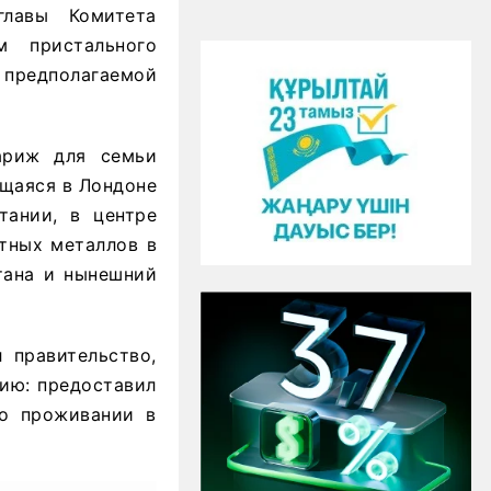
лавы Комитета
м пристального
предполагаемой
ариж для семьи
ющаяся в Лондоне
тании, в центре
тных металлов в
тана и нынешний
л правительство,
цию: предоставил
 о проживании в