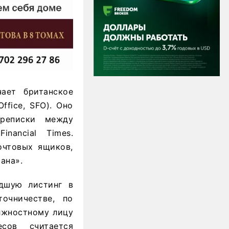
ает британское
ffice, SFO). Оно
ереписки между
nancial Times.
очтовых ящиков,
ана».
едшую листинг в
точничестве, по
лжностному лицу
сов считается