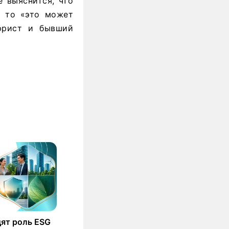
 выяснится, что
, то «это может
 юрист и бывший
ят роль ESG