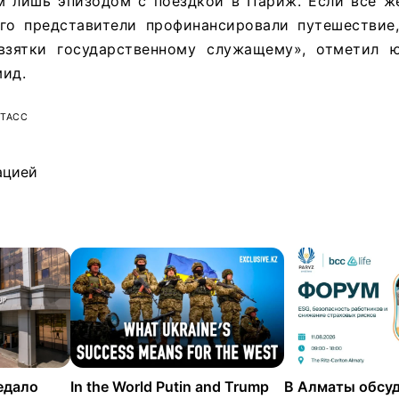
м лишь эпизодом с поездкой в Париж. Если всё же
го представители профинансировали путешествие
 взятки государственному служащему», отметил
мид.
 ТАСС
ацией
едало
In the World Putin and Trump
В Алматы обсуд