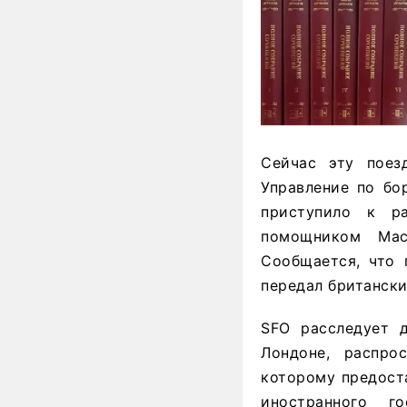
Сейчас эту поез
Управление по бор
приступило к р
помощником Мас
Сообщается, что 
передал британски
SFO расследует 
Лондоне, распро
которому предост
иностранного г