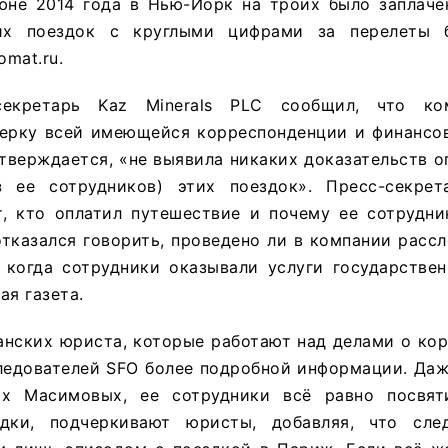
юне 2014 года в Нью-Йорк на троих было заплаче
ких поездок с круглыми цифрами за перелеты
mat.ru.
секретарь Kaz Minerals PLC сообщил, что ко
ерку всей имеющейся корреспонденции и финансов
утверждается, «не выявила никаких доказательств 
 ее сотрудников) этих поездок». Пресс-секрет
т, кто оплатил путешествие и почему ее сотрудни
отказался говорить, проведено ли в компании расс
, когда сотрудники оказывали услуги государстве
ая газета.
нских юриста, которые работают над делами о кор
следователей SFO более подробной информации. Да
ых Масимовых, ее сотрудники всё равно посвят
здки, подчеркивают юристы, добавляя, что сле