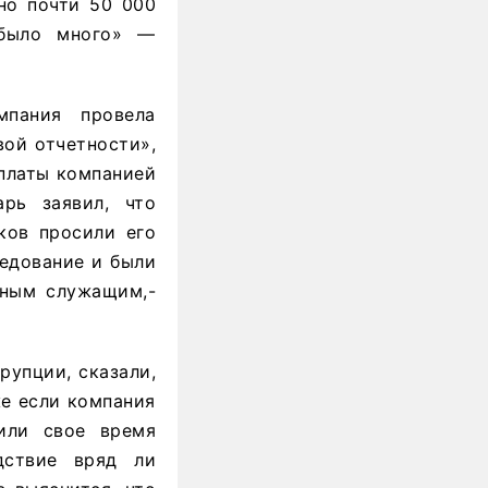
но почти 50 000
 было много» —
мпания провела
ой отчетности»,
оплаты компанией
арь заявил, что
ков просили его
ледование и были
нным служащим,-
рупции, сказали,
же если компания
или свое время
дствие вряд ли