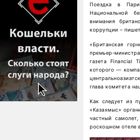
Поездка в Пари
Национальной б
внимания британ
коррупции – пишет
«Британская гор
премьер-министра 
газета Financial
которого — компа
центральноазиатс
глава комитета на
Как следует из п
«Казахмыс» орган
частный самолет,
роскошном отеле 