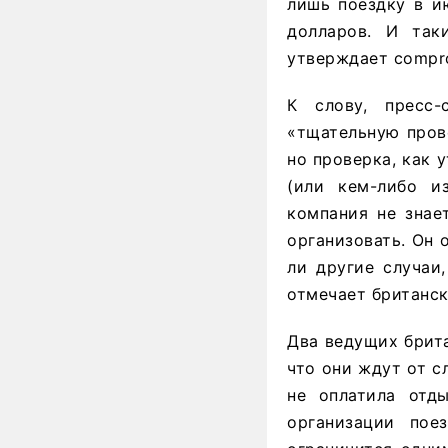
лишь поездку в и
долларов. И та
утверждает compro
К слову, пресс-
«тщательную пров
но проверка, как 
(или кем-либо из
компания не знае
организовать. Он 
ли другие случаи
отмечает британск
Два ведущих брита
что они ждут от 
не оплатила отд
организации пое