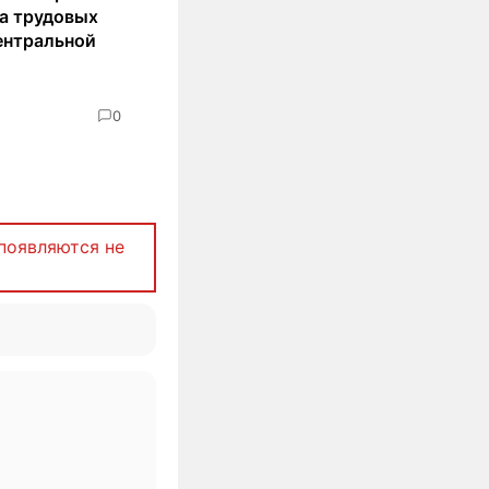
а трудовых
ентральной
0
появляются не