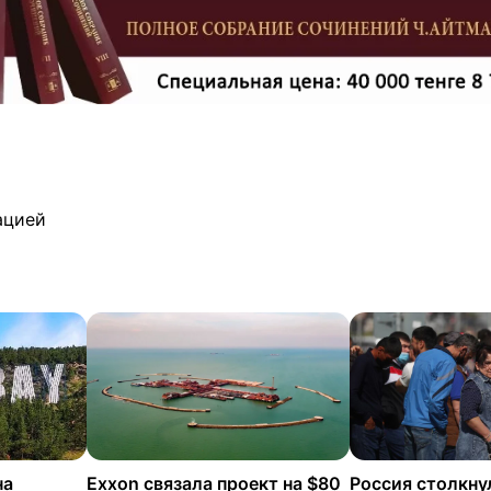
ацией
на
Exxon связала проект на $80
Россия столкну