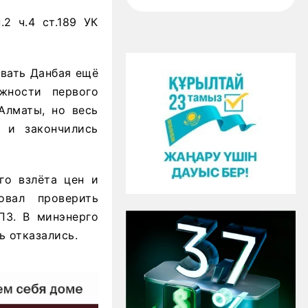
2 ч.4 ст.189 УК
овать Данбая ещё
жности первого
Алматы, но весь
 и закончились
го взлёта цен и
овал проверить
ПЗ. В минэнерго
ь отказались.