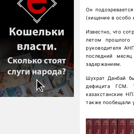
Он подозревается
(хищение в особо 
Известно, что сот
летом прошлого 
руководителя АНП
последний месяц
задержанием.
Шухрат Данбай бы
дефицита ГСМ. 
казахстанские НП
также пообещали у