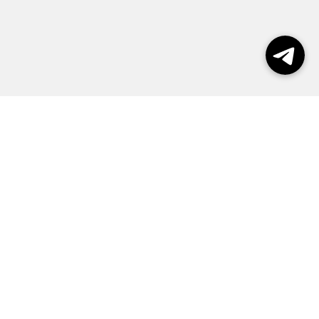
Выборы 2026
Реклама
О журнале
Контакты
Политика конфиденциальности
Правила пользования сайтом