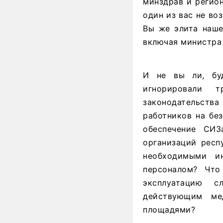
минздрав и регион
один из вас не в
Вы же элита наше
включая министра
И не вы ли, буд
игнорировали т
законодательства
работников на бе
обеспечение СИ
организаций респ
необходимыми и
персоналом? Что
эксплуатацию с
действующим ме
площадями?