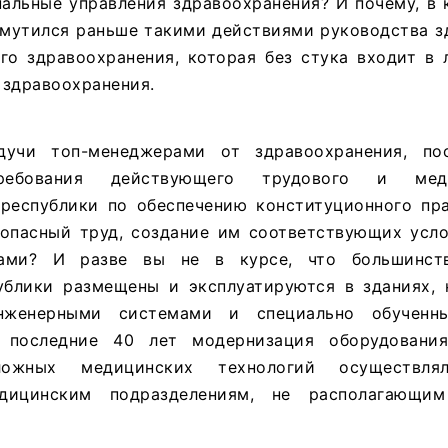
альные управления здравоохранения? И почему, в 
озмутился раньше такими действиями руководства 
го здравоохранения, которая без стука входит в 
 здравоохранения.
учи топ-менеджерами от здравоохранения, по
ребования действующего трудового и медик
 республики по обеспечению конституционного пр
зопасный труд, создание им соответствующих усло
Зами? И разве вы не в курсе, что большинст
ублики размещены и эксплуатируются в зданиях, 
нженерными системами и специально обученн
 последние 40 лет модернизация оборудовани
ложных медицинских технологий осуществл
дицинским подразделениям, не располагающи