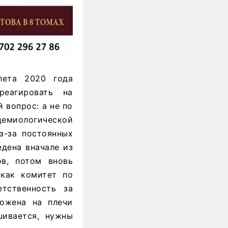
лета 2020 года
реагировать на
 вопрос: а не по
демиологической
з-за постоянных
едена вначале из
ов, потом вновь
как комитет по
тственность за
ложена на плечи
шивается, нужны