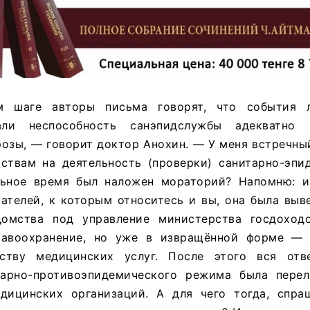
м шаге авторы письма говорят, что события 
али неспособность санэпидслужбы адекватно 
озы, — говорит доктор Анохин. — У меня встречный
ствам на деятельность (проверки) санитарно-эпи
ьное время был наложен мораторий? Напомню: и
ателей, к которым относитесь и вы, она была выв
домства под управление министерства госдоход
равоохранение, но уже в извращённой форме — 
ству медицинских услуг. После этого вся отве
тарно-противоэпидемического режима была пере
дицинских организаций. А для чего тогда, спра