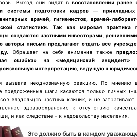
розы. Выход они видят в
восстановлении ранее 
 и системы подготовки кадров — прикладных
анитарных врачей, гигиенистов, врачей-лаборант
ской статистики. Так как мировая практика п
цы создаются частными инвесторами, решившимис
то авторы письма предлагают отдать все учрежд
ду.
Обращает на себя внимание также
предло
бная ошибка» на «медицинский инцидент»
роизвольную интерпретацию, ведущую к юридичес
я вызвала неоднозначную реакцию. По мнению в
е предложенные шаги касаются только личных («ш
сов владельцев частных клиник, и не затрагивают
твенное здравоохранение к отсутствию качеств
и, и как следствие – к недовольству населения.