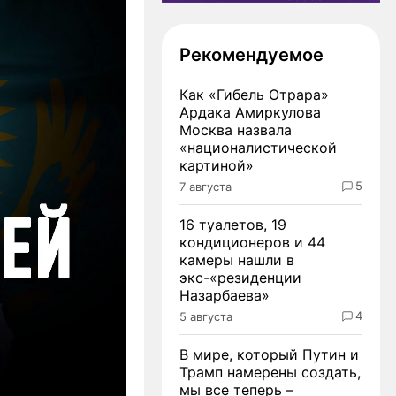
Рекомендуемое
Как «Гибель Отрара»
Ардака Амиркулова
Москва назвала
«националистической
картиной»
5
7 августа
16 туалетов, 19
кондиционеров и 44
камеры нашли в
экс-«резиденции
Назарбаева»
4
5 августа
В мире, который Путин и
Трамп намерены создать,
мы все теперь –