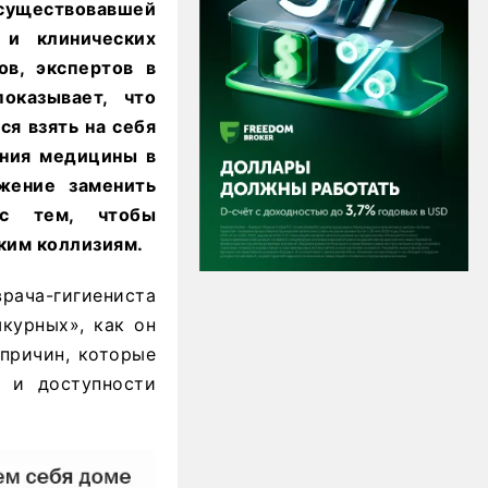
существовавшей
 и клинических
ов, экспертов в
оказывает, что
я взять на себя
ения медицины в
жение заменить
 с тем, чтобы
ким коллизиям.
рача-гигиениста
курных», как он
 причин, которые
а и доступности