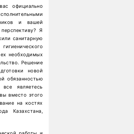
вас официально
сполнительными
ников и вашей
 перспективу? Я
ожили санитарную
 гигиенического
сех необходимых
ельство. Решение
дготовки новой
ой обязанностью
 все являетесь
вы вместо этого
вание на костях
да Казахстана,
ческой работы и