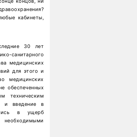
конце концов, ни
здравоохранения?
любые кабинеты,
следние 30 лет
о-санитарного
ава медицинских
вий для этого и
во медицинских
не обеспеченных
ым техническим
я и введение в
ялись в ущерб
м необходимыми