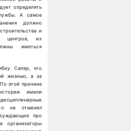
дует определять
службы. А самое
ранения должно
 строительства и
и центров, их
олжны иметься
бку. Сапер, что
ей жизнью, а за
 По этой причине
истории имели
дисциплинарные
то не отменял
ссуждающие про
е организаторы