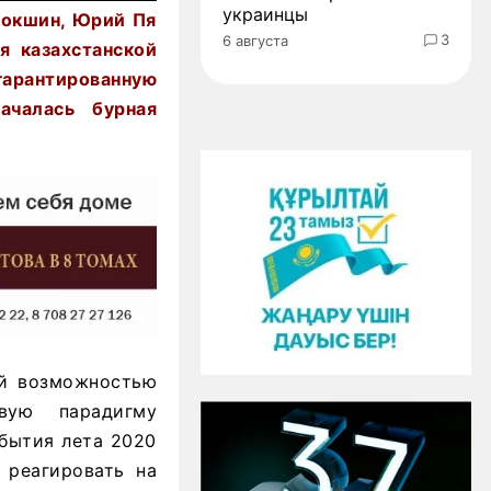
украинцы
Локшин, Юрий Пя
3
6 августа
я казахстанской
арантированную
ачалась бурная
ой возможностью
вую парадигму
обытия лета 2020
 реагировать на