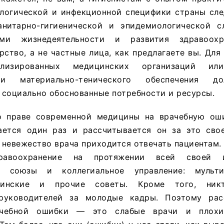
логической и инфекционной специфики страны сле
анитарно-гигиенической и эпидемиологической 
сами жизнедеятельности и развития здравоох
рство, а не частные лица, как предлагаете вы. Для
ализированных медицинских организаций ил
 и материально-тенического обеспечения д
 социально обоснованные потребности и ресурсы.
 праве современной медицины на врачебную оши
ается один раз и рассчитывается он за это сво
невежество врача приходится отвечать пациентам.
равоохранение на протяжении всей своей 
е союзы и коллегиальное управление: мульти
цинские и прочие советы. Кроме того, ник
 руководителей за молодые кадры. Поэтому ра
ачебной ошибки — это слабые врачи и плохи