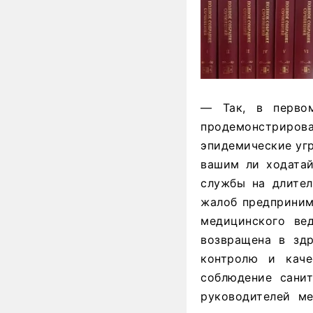
— Так, в перво
продемонстриров
эпидемические угр
вашим ли ходатай
службы на длител
жалоб предприним
медицинского ве
возвращена в зд
контролю и каче
соблюдение сани
руководителей ме