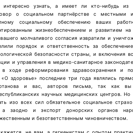
 интересно узнать, а имеет ли кто-нибудь из 
овор о социальном партнёрстве с местными и
лному социальному обеспечению ваших работ
нтированным жизнеобеспечением и развитием на
с вашего молчаливого согласия извратили и уничт
елили порядок и ответственность за обеспечение
иологической безопасности страны, и включения в
ации и управления в медико-санитарное законодат
 в ходе реформирования здравоохранения и по
 «О здоровье» последние три года являлись прям
иртанова и вас, авторов письма, так как вы
еспубликанских научных медицинских центров. Но 
ать изо всех сил обязательное социальное страхо
, а заодно и экспорт донорских органов наро
ежественным и безответственным чиновничеством.
 кажется, не вам, а гигиенистам с опытом практи