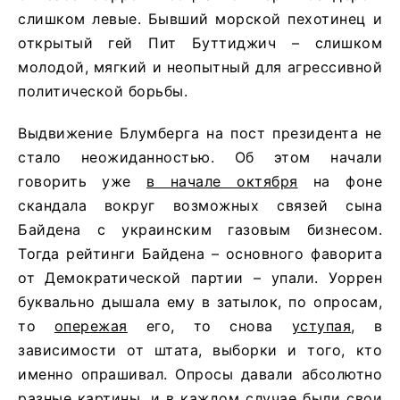
слишком левые. Бывший морской пехотинец и
открытый гей Пит Буттиджич – слишком
молодой, мягкий и неопытный для агрессивной
политической борьбы.
Выдвижение Блумберга на пост президента не
стало неожиданностью. Об этом начали
говорить уже
в начале октября
на фоне
скандала вокруг возможных связей сына
Байдена с украинским газовым бизнесом.
Тогда рейтинги Байдена – основного фаворита
от Демократической партии – упали. Уоррен
буквально дышала ему в затылок, по опросам,
то
опережая
его, то снова
уступая
, в
зависимости от штата, выборки и того, кто
именно опрашивал. Опросы давали абсолютно
разные картины
, и в каждом случае были свои