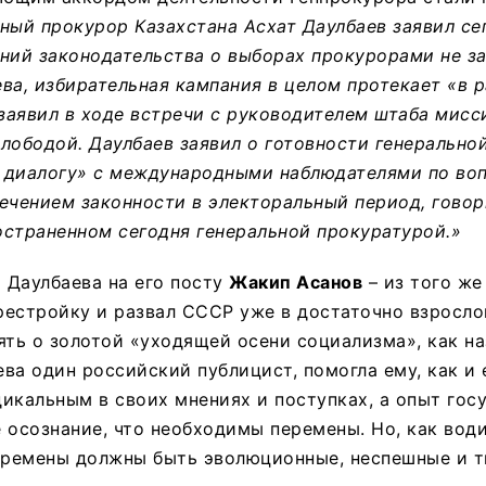
ный прокурор Казахстана Асхат Даулбаев заявил сег
ний законодательства о выборах прокурорами не з
ва, избирательная кампания в целом протекает «в 
 заявил в ходе встречи с руководителем штаба мис
лободой. Даулбаев заявил о готовности генерально
 диалогу» с международными наблюдателями по во
ечением законности в электоральный период, говор
страненном сегодня генеральной прокуратурой.»
 Даулбаева на его посту
Жакип Асанов
– из того же
ерестройку и развал СССР уже в достаточно взросло
ять о золотой «уходящей осени социализма», как н
ва один российский публицист, помогла ему, как и е
икальным в своих мнениях и поступках, а опыт гос
 осознание, что необходимы перемены. Но, как вод
перемены должны быть эволюционные, неспешные и 