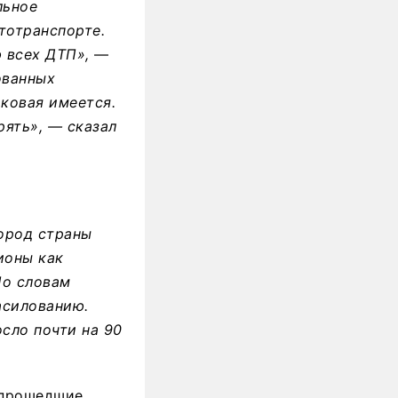
льное
тотранспорте.
 всех ДТП»,
—
ованных
аковая имеется.
рять», — сказал
город страны
ионы как
По словам
асилованию.
сло почти на 90
 прошедшие