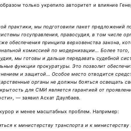
образом только укрепило авторитет и влияние Ген
ой практики, мы подготовили пакет предложений п
стемы госуправления, правосудия, в том числе ор
кже обеспечения принципа верховенства закона, ко
нальной комиссией по модернизации… Более того, 
удия, мы готовы и дальше передавать судебной сист
льные функции прокуратуры. Это позволит обеспечит
инением и защитой… Особое место отводится средс
арственные органы не должны бояться освещать св
крытость для СМИ является гарантией от проявлен
ости»,
— заявил Асхат Даулбаев.
курор и менее масштабных проблем. Например:
иться к министерству транспорта и к министерству 