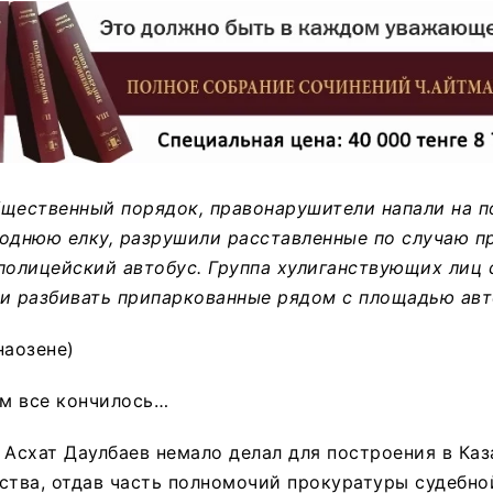
щественный порядок, правонарушители напали на п
однюю елку, разрушили расставленные по случаю п
полицейский автобус. Группа хулиганствующих лиц 
 и разбивать припаркованные рядом с площадью ав
наозене)
ам все кончилось…
 Асхат Даулбаев немало делал для построения в Каз
ства, отдав часть полномочий прокуратуры судебно