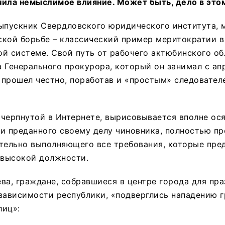
чила немыслимое влияние. Может быть, дело в это
пускник Свердловского юридического института, 
ской борьбе – классический пример меритократии в
й системе. Свой путь от рабочего актюбинского об
 Генерального прокурора, который он занимал с апр
н прошел честно, поработав и «простым» следовател
черпнутой в Интернете, вырисовывается вполне ос
и преданного своему делу чиновника, полностью пр
тельно выполняющего все требования, которые пре
 высокой должности.
ва, граждане, собравшиеся в центре города для пра
зависимости республики, «подверглись нападению 
лиц»: