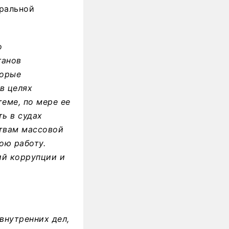
еральной
о
ганов
торые
в целях
еме, по мере ее
ь в судах
твам массовой
ою работу.
ий коррупции и
внутренних дел,