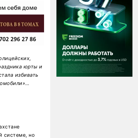
олицейских,
раздника юрты и
стала избивать
томобили»…
ахстане
й системе, но