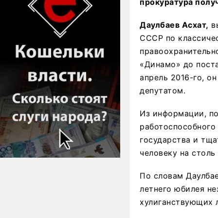
прокуратура полу
Даулбаев Асхат,
вы
СССР по классиче
правоохранительно
«Динамо» до поста
апрель 2016-го, о
депутатом.
Из информации, по
работоспособного 
государства и тща
человеку на столь
По словам Даулбае
летнего юбилея не
хулиганствующих 