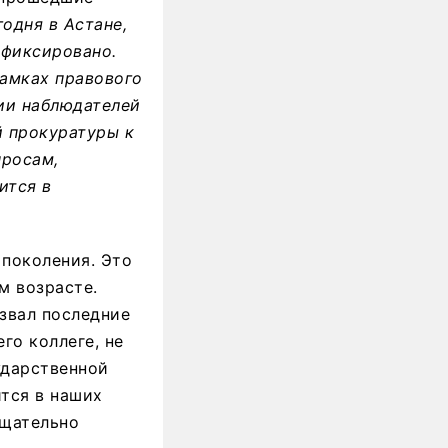
одня в Астане,
афиксировано.
рамках правового
сии наблюдателей
й прокуратуры к
просам,
ится в
 поколения. Это
м возрасте.
азвал последние
го коллеге, не
ударственной
ится в наших
тщательно