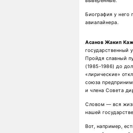
выверенные.
Биография у него 
авиалайнера.
Асанов Жакип Ка
государственный у
Пройдя славный п
(1985-1986) до до
«лирические» отк
союза предпринима
и члена Совета ди
Словом — вся жизн
нашей государств
Вот, например, ест