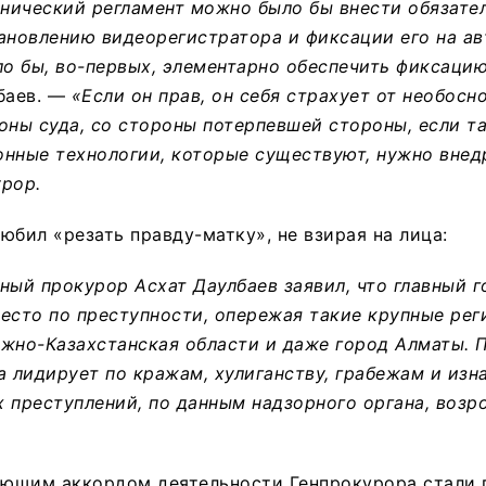
хнический регламент можно было бы внести обязате
ановлению видеорегистратора и фиксации его на ав
ло бы, во-первых, элементарно обеспечить фиксацию
баев. —
«Если он прав, он себя страхует от необосн
оны суда, со стороны потерпевшей стороны, если т
нные технологии, которые существуют, нужно внед
рор.
юбил «резать правду-матку», не взирая на лица:
ный прокурор Асхат Даулбаев заявил, что главный 
есто по преступности, опережая такие крупные рег
жно-Казахстанская области и даже город Алматы. 
а лидирует по кражам, хулиганству, грабежам и изн
 преступлений, по данным надзорного органа, возро
ющим аккордом деятельности Генпрокурора стали