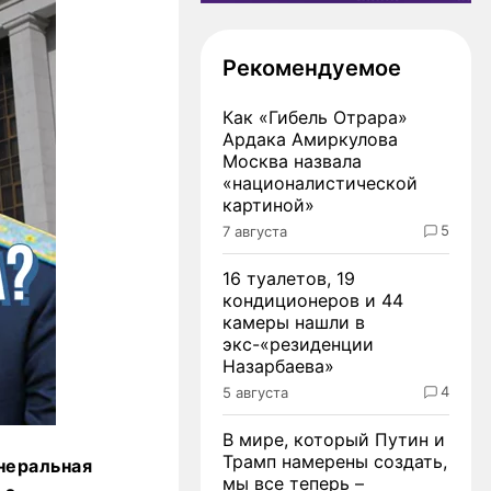
Рекомендуемое
Как «Гибель Отрара»
Ардака Амиркулова
Москва назвала
«националистической
картиной»
5
7 августа
16 туалетов, 19
кондиционеров и 44
камеры нашли в
экс-«резиденции
Назарбаева»
4
5 августа
В мире, который Путин и
Трамп намерены создать,
енеральная
мы все теперь –