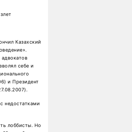
взлет
кончил Казахский
оведение».
 адвокатов
зволял себе и
ционального
06) и Президент
7.08.2007).
 с недостатками
сть лоббисты. Но