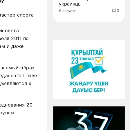
м?
украинцы
3
6 августа
мастер спорта
лсовета
еля 2011 по
ем и даже
язаемый образ
еданного Главе
дъявляются к
зднования 20-
группы