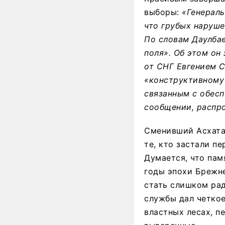
выборы:
«Генераль
что грубых наруше
По словам Даулбае
поля». Об этом он
от СНГ Евгением С
«конструктивному
связанным с обесп
сообщении, распро
Сменивший Асхата
те, кто застали п
Думается, что пам
годы эпохи Брежне
стать слишком рад
службы дал четкое
властных лесах, 