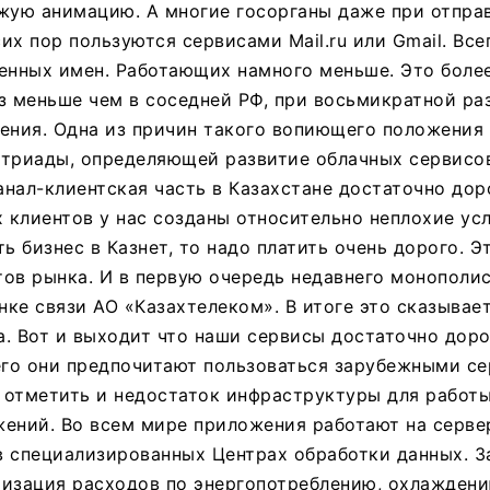
жую анимацию. А многие госорганы даже при отпра
х пор пользуются сервисами Mail.ru или Gmail. Всег
енных имен. Работающих намного меньше. Это более
раз меньше чем в соседней РФ, при восьмикратной ра
ения. Одна из причин такого вопиющего положения д
 триады, определяющей развитие облачных сервисо
нал-клиентская часть в Казахстане достаточно дор
х клиентов у нас созданы относительно неплохие усл
ть бизнес в Казнет, то надо платить очень дорого. Э
ов рынка. И в первую очередь недавнего монополис
ке связи АО «Казахтелеком». В итоге это сказывает
. Вот и выходит что наши сервисы достаточно доро
его они предпочитают пользоваться зарубежными се
 отметить и недостаток инфраструктуры для работ
ений. Во всем мире приложения работают на серве
 специализированных Центрах обработки данных. За
мизация расходов по энергопотреблению, охлаждени