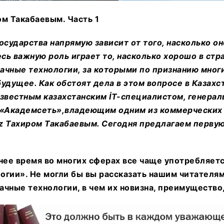
м Такабаевым. Часть 1
осударства напрямую зависит от того, насколько о
есь важную роль играет то, насколько хорошо в стр
ачные технологии, за которыми по признанию мног
удущее. Как обстоят дела в этом вопросе в Казахс
известным казахстанским İT-специалистом, генера
Академсеть»,владеющим одним из коммерческих 
z Тахиром Такабаевым. Сегодня предлагаем первую
нее время во многих сферах все чаще употребляет
гии». Не могли бы вы рассказать нашим читателям
ачные технологии, в чем их новизна, преимущество