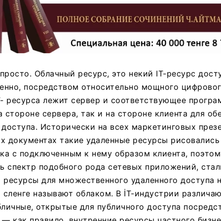
просто. Облачный ресурс, это некий IT-ресурс дост
енно, посредством относительно мощного цифрового
T- ресурса лежит сервер и соответствующее прогр
а стороне сервера, так и на стороне клиента для об
 доступа. Исторически на всех маркетинговых през
х документах такие удаленные ресурсы рисовались
а с подключенным к нему образом клиента, поэтом
 спектр подобного рода сетевых приложений, стал
 ресурсы для множественного удаленного доступа 
сленге называют облаком. В İT-индустрии различаю
бличные, открытые для публичного доступа посредс
 — как правило, внутренние ресурсы частного бизн