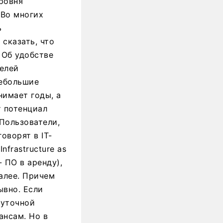
ровня
 Во многих
ь
сказать, что
 Об удобстве
телей
небольшие
нимает годы, а
т потенциал
Пользователи,
оворят в IT-
nfrastructure as
- ПО в аренду),
далее. Причем
ывно. Если
суточной
ансам. Но в