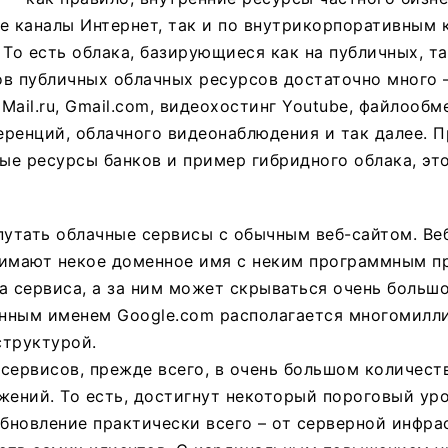
е каналы Интернет, так и по внутрикорпоративным 
 То есть облака, базирующиеся как на публичных, та
ов публичных облачных ресурсов достаточно много 
Mail.ru, Gmail.com, видеохостинг Youtube, файлообм
ренций, облачного видеонаблюдения и так далее. 
ные ресурсы банков и пример гибридного облака, эт
путать облачные сервисы с обычным веб-сайтом. Веб
нимают некое доменное имя с неким программным п
а сервиса, а за ним может скрываться очень большо
енным именем Google.com располагается многомилл
структурой.
сервисов, прежде всего, в очень большом количеств
жений. То есть, достигнут некоторый пороговый уро
бновление практически всего – от серверной инфра