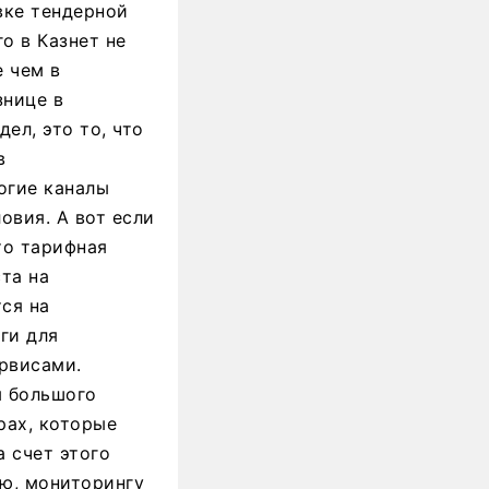
вке тендерной
о в Казнет не
 чем в
знице в
ел, это то, что
в
огие каналы
овия. А вот если
то тарифная
та на
ся на
ги для
рвисами.
ы большого
рах, которые
 счет этого
ю, мониторингу