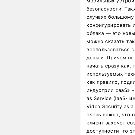
мобильных устрой
безопасности. Так
случаях большому
конфигурировать и
облака — это новы
можно сказать так
воспользоваться 
деньги. Причем не
начать сразу как,
используемых техн
как правило, подк
индустрии «aaS» – 
as Service (IaaS- 
Video Security as 
очень важно, что 
клиент захочет со
доступности, то э