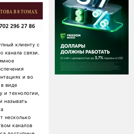
упный клиенту с
 канала связи.
аммное
еспечения
ентациях и во
 в виде
у и технологии,
и называть
на
т несколько
твом каналов
еса доступные