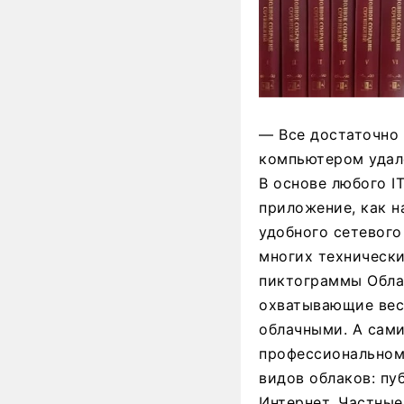
— Все достаточно 
компьютером удал
В основе любого I
приложение, как н
удобного сетевого
многих технически
пиктограммы Облак
охватывающие весь
облачными. А сами
профессиональном 
видов облаков: пу
Интернет. Частные