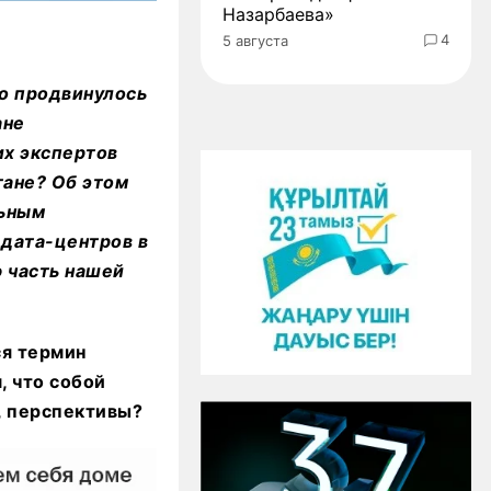
Назарбаева»
4
5 августа
но продвинулось
ане
их экспертов
тане? Об этом
льным
дата-центров в
 часть нашей
ся термин
, что собой
, перспективы?