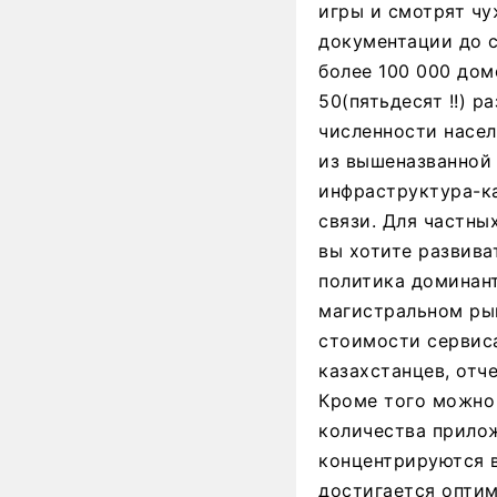
игры и смотрят чу
документации до си
более 100 000 дом
50(пятьдесят !!) 
численности насел
из вышеназванной
инфраструктура-ка
связи. Для частны
вы хотите развива
политика доминант
магистральном рын
стоимости сервиса
казахстанцев, отч
Кроме того можно
количества прилож
концентрируются в
достигается опти