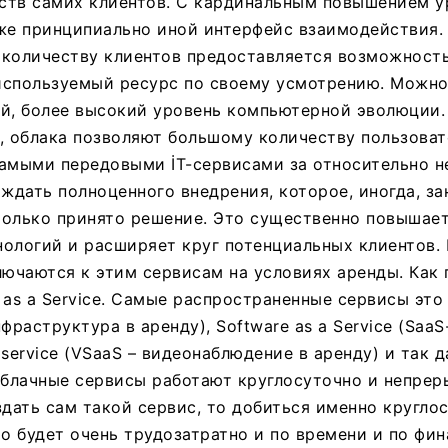
ств самих клиентов. С кардинальным повышением у
же принципиально иной интерфейс взаимодействия.
 количеству клиентов предоставляется возможност
спользуемый ресурс по своему усмотрению. Можно 
й, более высокий уровень компьютерной эволюции.
, облака позволяют большому количеству пользова
самыми передовыми İT-сервисами за относительно 
 ждать полноценного внедрения, которое, иногда, за
 только принято решение. Это существенно повышае
ологий и расширяет круг потенциальных клиентов. 
лючаются к этим сервисам на условиях аренды. Как г
as a Service. Самые распространенные сервисы это I
инфраструктура в аренду), Software as a Service (SaaS
a service (VSaaS – видеонаблюдение в аренду) и так 
облачные сервисы работают круглосуточно и непрер
здать сам такой сервис, то добиться именно кругло
то будет очень трудозатратно и по времени и по фин