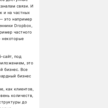
каналам связи. И
к и на частных
— это например
енники Dropbox,
Пример частного
о некоторые
-сайт, под
риложением, это
й бизнес. Все
иардный бизнес
е, как клиентов,
вень количеств,
структуры до