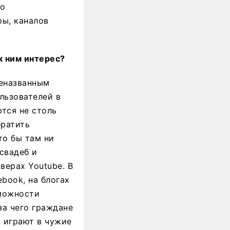
по
ы, каналов
к ним интерес?
шеназванным
ользователей в
тся не столь
братить
то бы там ни
свадеб и
верах Youtube. В
book, на блогах
зможности
за чего граждане
 играют в чужие