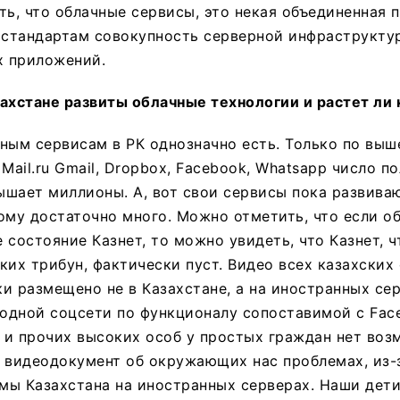
ть, что облачные сервисы, это некая объединенная 
стандартам совокупность серверной инфраструктур
х приложений.
ахстане развиты облачные технологии и растет ли 
ным сервисам в РК однозначно есть. Только по вы
Mail.ru Gmail, Dropbox, Facebook, Whatsapp число п
шает миллионы. А, вот свои сервисы пока развиваю
ому достаточно много. Можно отметить, что если о
 состояние Казнет, то можно увидеть, что Казнет, ч
ких трибун, фактически пуст. Видео всех казахских 
и размещено не в Казахстане, а на иностранных сер
 одной соцсети по функционалу сопоставимой с Face
 и прочих высоких особ у простых граждан нет во
 видеодокумент об окружающих нас проблемах, из-
мы Казахстана на иностранных серверах. Наши дети