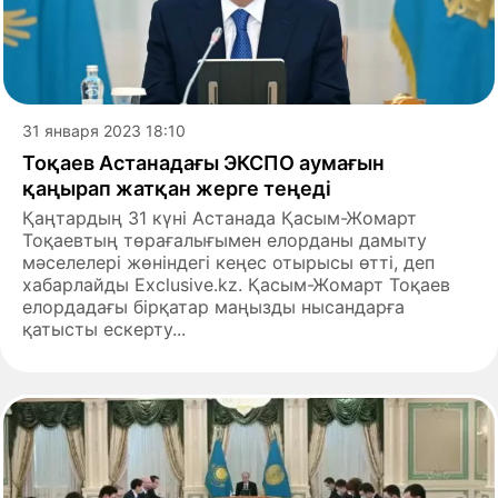
31 января 2023 18:10
Тоқаев Астанадағы ЭКСПО аумағын
қаңырап жатқан жерге теңеді
Қаңтардың 31 күні Астанада Қасым-Жомарт
Тоқаевтың төрағалығымен елорданы дамыту
мәселелері жөніндегі кеңес отырысы өтті, деп
хабарлайды Exclusive.kz. Қасым-Жомарт Тоқаев
елордадағы бірқатар маңызды нысандарға
қатысты ескерту...