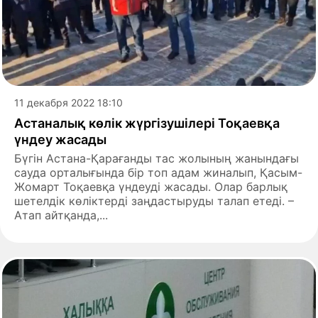
11 декабря 2022 18:10
Астаналық көлік жүргізушілері Тоқаевқа
үндеу жасады
Бүгін Астана-Қарағанды тас жолының жанындағы
сауда орталығында бір топ адам жиналып, Қасым-
Жомарт Тоқаевқа үндеуді жасады. Олар барлық
шетелдік көліктерді заңдастыруды талап етеді. –
Атап айтқанда,...