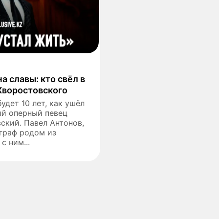
а славы: кто свёл в
Хворостовского
удет 10 лет, как ушёл
ый оперный певец
ский. Павел Антонов,
граф родом из
с ним...