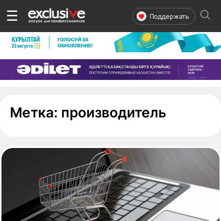
☰
Поддержать
- стран
Метка:
производитель