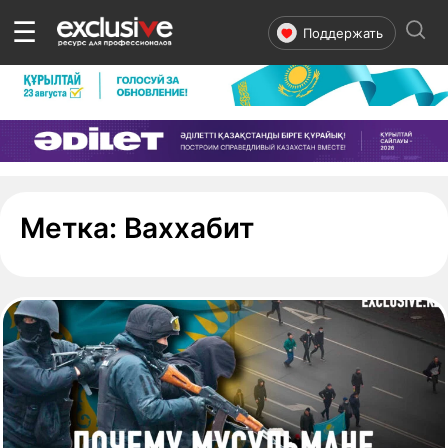
☰
Поддержать
- страница 1
Метка:
Ваххабит