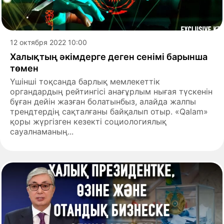
12 октября 2022 10:00
Халықтың әкімдерге деген сенімі барынша
төмен
Үшінші тоқсанда барлық мемлекеттік
органдардың рейтингісі анағұрлым нығая түскенін
бұған дейін жазған болатынбыз, алайда жалпы
трендтердің сақталғаны байқалып отыр. «Qalam»
қоры жүргізген кезекті социологиялық
сауалнаманың...