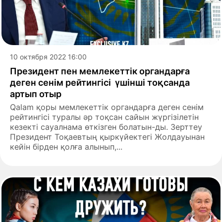
10 октября 2022 16:00
Президент пен мемлекеттік органдарға
деген сенім рейтингісі үшінші тоқсанда
артып отыр
Qalam қоры мемлекеттік органдарға деген сенім
рейтингісі туралы әр тоқсан сайын жүргізілетін
кезекті сауалнама өткізген болатын-ды. Зерттеу
Президент Тоқаевтың қыркүйектегі Жолдауынан
кейін бірден қолға алынып,...