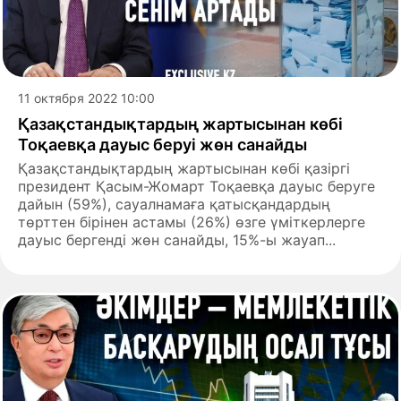
11 октября 2022 10:00
Қазақстандықтардың жартысынан көбі
Тоқаевқа дауыс беруі жөн санайды
Қазақстандықтардың жартысынан көбі қазіргі
президент Қасым-Жомарт Тоқаевқа дауыс беруге
дайын (59%), сауалнамаға қатысқандардың
төрттен бірінен астамы (26%) өзге үміткерлерге
дауыс бергенді жөн санайды, 15%-ы жауап...