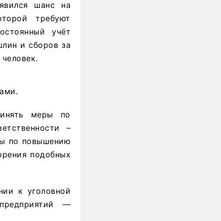
явился шанс на
оторой требуют
остоянный учёт
шлин и сборов за
 человек.
ами.
ринять меры по
етственности –
ты по повышению
орения подобных
нии к уголовной
 предприятий —