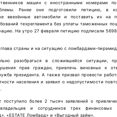
бственников машин с иностранными номерами по
блемы. Ранее они подготовили петицию, в к
же ввезённые автомобили и поставить их на п
ебований техрегламента без уплаты таможенных по
ацию. На утро 27 февраля петицию подписали 5698
 глава страны и на ситуацию с ломбардами-пирамид
льно разобраться в сложившейся ситуации, п
ушения прав граждан, привлечь виновных к отв
лужба президента. А также призвал провести рабо
тности населения и заявил о недопустимости повт
.
 поступило более 2 тысяч заявлений о привлече
и владельцев и сотрудников трех финансовых
д», «ЕSTATE Ломбард» и «Выгодный займ».