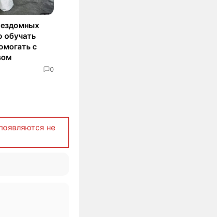
бездомных
о обучать
омогать с
вом
0
появляются не