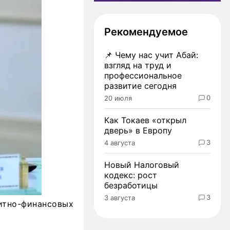
Рекомендуемое
📌
Чему нас учит Абай:
взгляд на труд и
профессиональное
развитие сегодня
0
20 июля
Как Токаев «открыл
дверь» в Европу
3
4 августа
Новый Налоговый
кодекс: рост
безработицы
3
3 августа
итно-финансовых