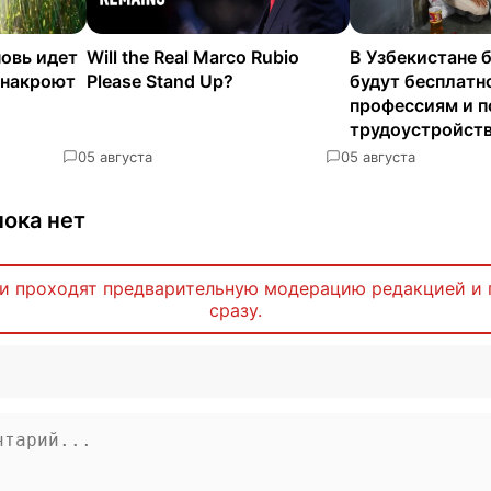
новь идет
Will the Real Marco Rubio
В Узбекистане 
 накроют
Please Stand Up?
будут бесплатн
профессиям и п
трудоустройст
0
5 августа
0
5 августа
ока нет
и проходят предварительную модерацию редакцией и 
сразу.