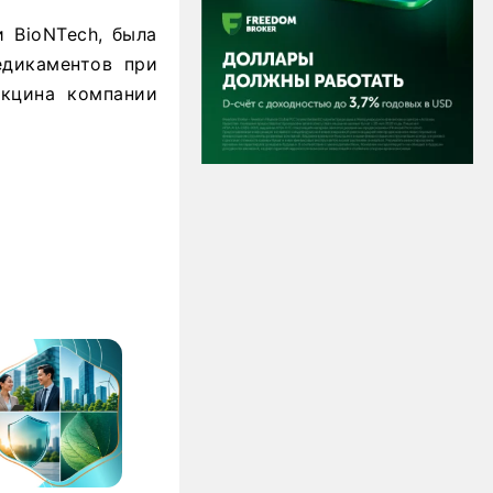
и BioNTech, была
едикаментов при
акцина компании