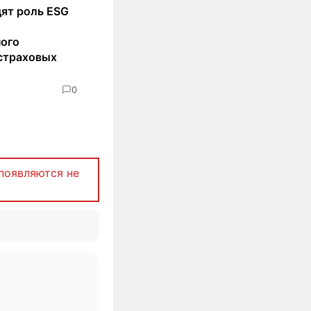
ят роль ESG
ного
страховых
0
появляются не