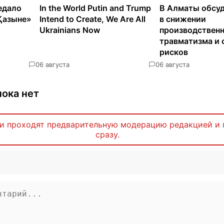
едало
In the World Putin and Trump
В Алматы обсуд
Қазыне»
Intend to Create, We Are All
в снижении
Ukrainians Now
производствен
травматизма и 
рисков
0
6 августа
0
6 августа
ока нет
и проходят предварительную модерацию редакцией и 
сразу.