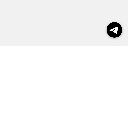
Выборы 2026
Реклама
О журнале
Контакты
Политика конфиденциальности
Правила пользования сайтом