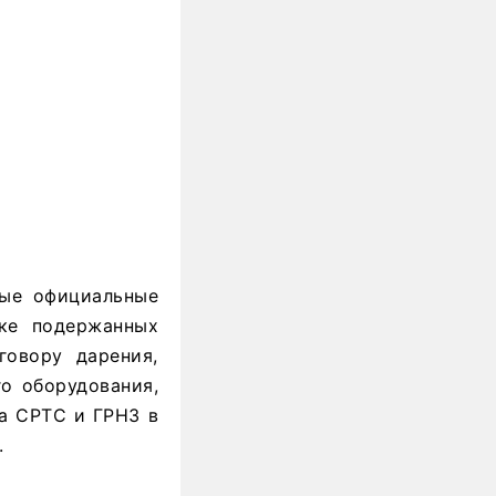
ные официальные
ке подержанных
говору дарения,
го оборудования,
на СРТС и ГРНЗ в
.