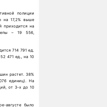
тивной полиции
о на 17,2% выше
й приходится на
цепы – 19 556,
ится 714 791 ед.
2 471 ед., на 10
ашин растет. 38%
076 единиц). На
ий, от 3-х до 10
ре-августе было