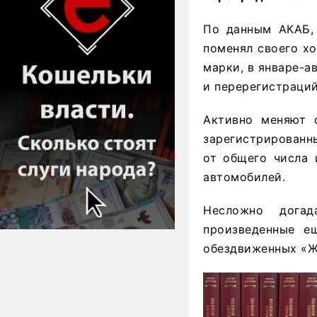
По данным АКАБ, 
поменял своего хо
марки, в январе-а
и перерегистраций
Активно меняют с
зарегистрированны
от общего числа 
автомобилей.
Несложно догад
произведенные е
обездвиженных «Жи