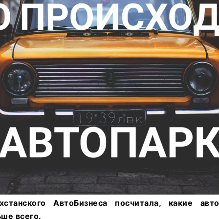
хстанского АвтоБизнеса посчитала, какие авт
ше всего.