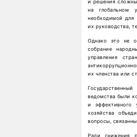
и решения сложны
на глобальном 
необходимой для 
их руководства, т
Однако это не оз
собрание народн
управления стра
антикоррупционно
их членства или с
Государственны
ведомства были к
и эффективного 
хозяйства объед
вопросы, связанны
Ради снижения р