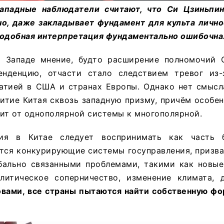
западные наблюдатели считают, что Си Цзиньпи
жно, даже закладывает фундамент для культа личн
подобная интерпретация фундаментально ошибочна
 Западе мнение, будто расширение полномочий 
енденцию, отчасти стало следствием тревог из
атией в США и странах Европы. Однако нет смысл
итие Китая сквозь западную призму, причём особен
ит от однополярной системы к многополярной.
ия в Китае следует воспринимать как часть 
ются конкурирующие системы госуправления, призв
бально связанными проблемами, такими как новы
олитическое соперничество, изменение климата, 
вами, все страны пытаются найти собственную фо