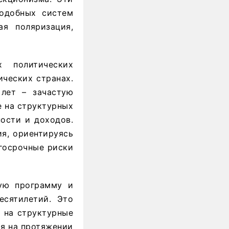
подобных систем
ая поляризация,
х политических
ических странах.
лет – зачастую
е на структурных
ости и доходов.
ия, ориентируясь
лгосрочные риски
кую программу и
есятилетий. Это
я на структурные
ия на протяжении