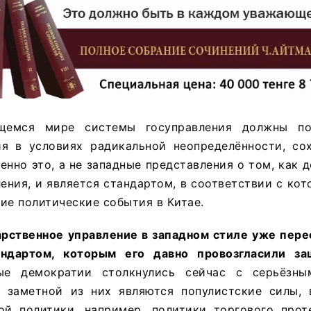
щемся мире системы госуправления должны по
я в условиях радикальной неопределённости, со
енно это, а не западные представления о том, как 
ения, и является стандартом, в соответствии с к
ие политические события в Китае.
дарственное управление в западном стиле уже пер
ндартом, которым его давно провозгласили за
е демократии столкнулись сейчас с серьёзны
 заметной из них являются популистские силы,
ой политики, например, политики торгового прот