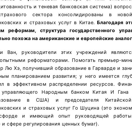
итованность и теневая банковская система) вопро
страхового сектора консолидированы в ново
нковских и страховых услуг в Китае.
Благодаря э
ым реформам, структура государственного упра
ьно похожа на американские и европейские аналог
 Ван, руководители этих учреждений являютс
опытными реформаторами. Помогать премьер-мин
р Лю Хэ, получивший образование в Гарварде и за
ным планированием развития; у него имеется глу
ил в эффективном распределении ресурсов. Фин
 управляющего Народным банком Китая И Гана (
азование в США) и председателя Китайско
нковских и страховых услуг Го Шуцина (это эконо
ксфорде и имеющий опыт руководящей работы
 и сфере регулирования ценных бумаг).