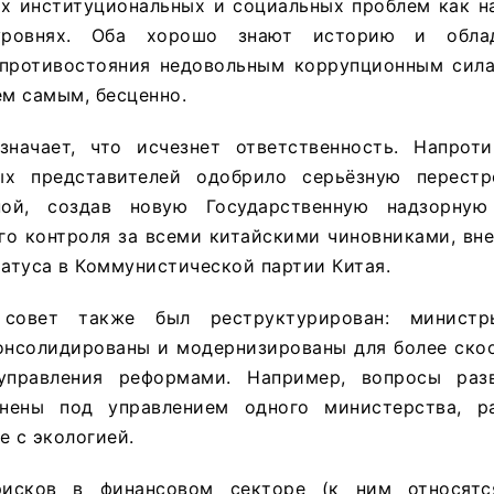
х институциональных и социальных проблем как на
уровнях. Оба хорошо знают историю и облад
противостояния недовольным коррупционным сил
ем самым, бесценно.
начает, что исчезнет ответственность. Напроти
ых представителей одобрило серьёзную перестр
ной, создав новую Государственную надзорну
го контроля за всеми китайскими чиновниками, вн
татуса в Коммунистической партии Китая.
й совет также был реструктурирован: минист
онсолидированы и модернизированы для более ско
управления реформами. Например, вопросы разв
инены под управлением одного министерства, р
е с экологией.
исков в финансовом секторе (к ним относятся