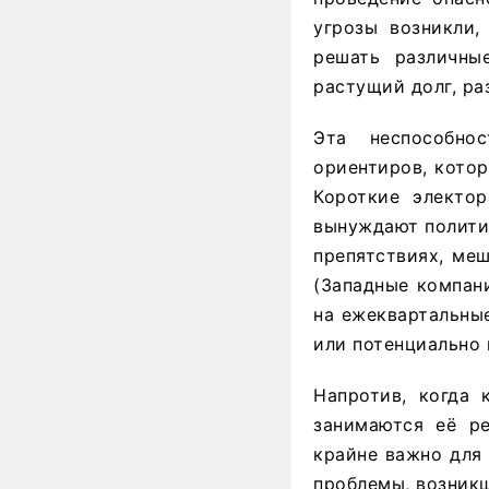
угрозы возникли,
решать различны
растущий долг, р
Эта неспособно
ориентиров, котор
Короткие электо
вынуждают политик
препятствиях, ме
(Западные компан
на ежеквартальные
или потенциально
Напротив, когда
занимаются её ре
крайне важно для
проблемы, возникш