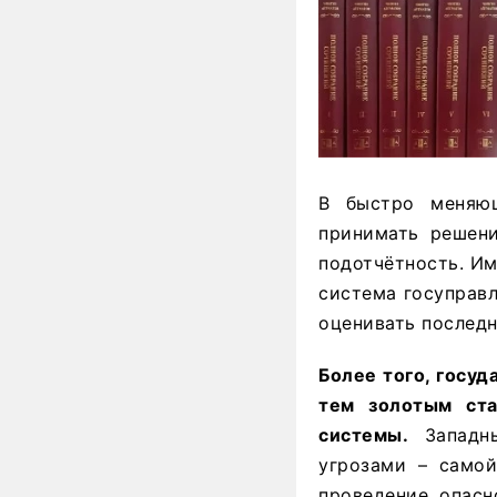
В быстро меняю
принимать решени
подотчётность. Им
система госуправл
оценивать последн
Более того, госу
тем золотым ста
системы.
Западны
угрозами – самой
проведение опасн