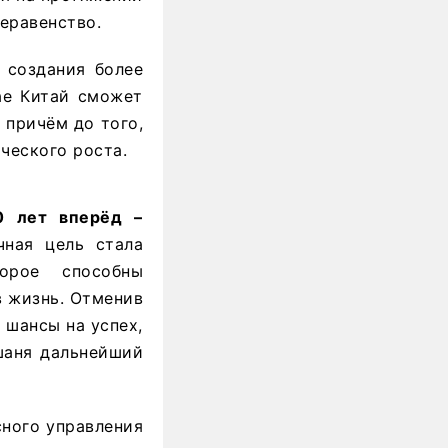
еравенство.
 создания более
ае Китай сможет
 причём до того,
ческого роста.
0 лет вперёд –
ная цель стала
орое способны
в жизнь. Отменив
 шансы на успех,
шаня дальнейший
сного управления