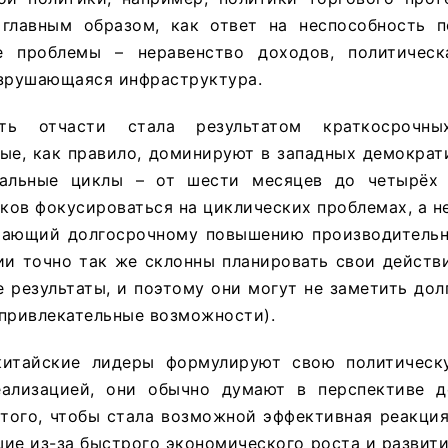
 главным образом, как ответ на неспособность 
е проблемы – неравенство доходов, политическ
азрушающаяся инфраструктура.
сть отчасти стала результатом краткосрочны
ые, как правило, доминируют в западных демократ
ральные циклы – от шести месяцев до четырёх 
ов фокусироваться на циклических проблемах, а н
шающий долгосрочному повышению производительн
ии точно так же склонны планировать свои действ
 результаты, и поэтому они могут не заметить до
 привлекательные возможности).
 китайские лидеры формулируют свою политичес
ализацией, они обычно думают в перспективе д
 того, чтобы стала возможной эффективная реакци
ие из-за быстрого экономического роста и развит