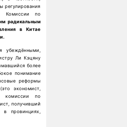
сы регулирования
й Комиссии по
тим радикальным
вления в Китае
и.
я убеждёнными,
истру Ли Кэцяну
нимавшийся более
бокое понимание
ансовые реформы
это экономист,
й комиссии по
мист, получивший
 в провинциях,