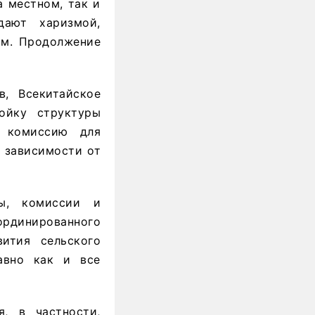
 местном, так и
ают харизмой,
ам. Продолжение
в, Всекитайское
ойку структуры
ю комиссию для
е зависимости от
ры, комиссии и
ординированного
ития сельского
авно как и все
, в частности,