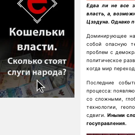
Едва ли не все 
власть, а, возмо
Цзэдуна. Однако 
Доминирующее на
собой опасную т
проблем с демокр
политическое разв
когда мир переход
Последние событ
процесса: появля
со сложными, гло
технологии, геоп
сдвиги.
Иными сло
госуправления.