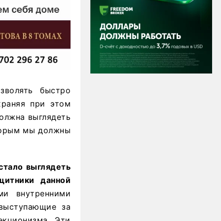
зволять быстро
храняя при этом
должна выглядеть
оторым мы должны
естало выглядеть
щитники данной
ми внутренними
 выступающие за
екционизма. Эти