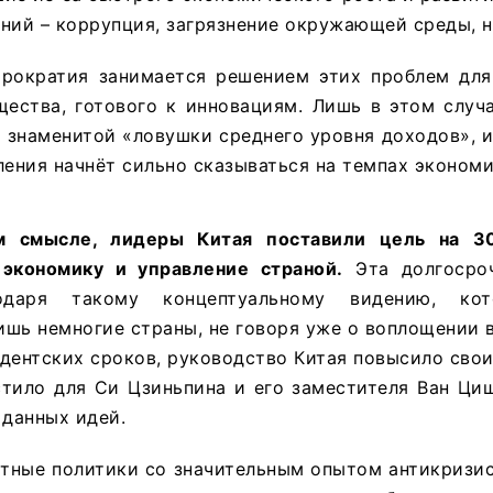
ний – коррупция, загрязнение окружающей среды, н
ократия занимается решением этих проблем для
щества, готового к инновациям. Лишь в этом случ
 знаменитой «ловушки среднего уровня доходов», и
ления начнёт сильно сказываться на темпах экономи
м смысле, лидеры Китая поставили цель на 3
экономику и управление страной.
Эта долгосроч
одаря такому концептуальному видению, кот
шь немногие страны, не говоря уже о воплощении 
дентских сроков, руководство Китая повысило свои
стило для Си Цзиньпина и его заместителя Ван Ци
 данных идей.
ытные политики со значительным опытом антикризи