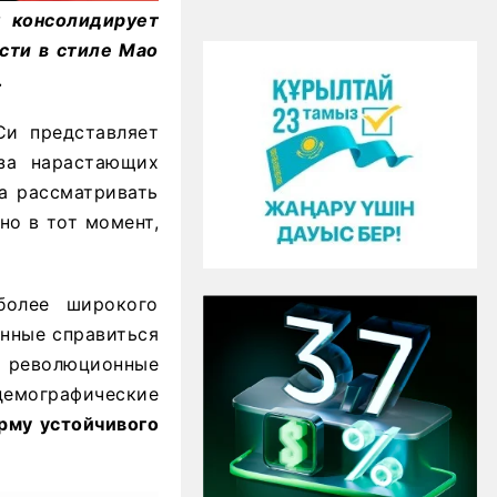
н консолидирует
ости в стиле Мао
.
Си представляет
-за нарастающих
а рассматривать
но в тот момент,
более широкого
анные справиться
е революционные
демографические
рму устойчивого