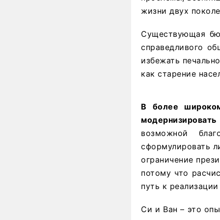
жизни двух поколе
Существующая бюр
справедливого об
избежать печально
как старение насе
В более широко
модернизировать 
возможной благ
сформулировать ли
ограничение прези
потому что расчи
путь к реализации
Си и Ван – это оп