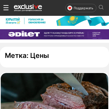
☰
Поддержать
- страница 1
Метка:
Цены