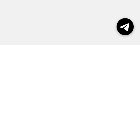
Выборы 2026
Реклама
О журнале
Контакты
Политика конфиденциальности
Правила пользования сайтом